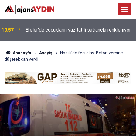
AYDIN’IN REKORTMEN MİLLİ SPORCUSU KORAY
10:46
UYGUN DÜNYA SAHNESİNDE
Anasayfa
Asayiş
Nazilli’de feci olay: Beton zemine
düşerek can verdi