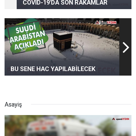
COVID-19'DA SON RAKAMLAR
BU SENE HAC YAPILABİLECEK
Asayiş