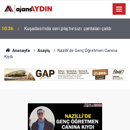
Kuşadası Belediyesi'ne 3. dalga operasyonu:
10:23
isimler belli oldu
Anasayfa
Asayiş
Nazilli'de Genç Öğretmen Canına
Kıydı