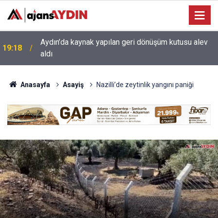
17:34
Aydın’da otomobil karşı şeritteki araca çarptı
Anasayfa
Asayiş
Nazilli’de zeytinlik yangını paniği