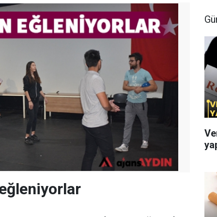
Gü
Ve
ya
eğleniyorlar