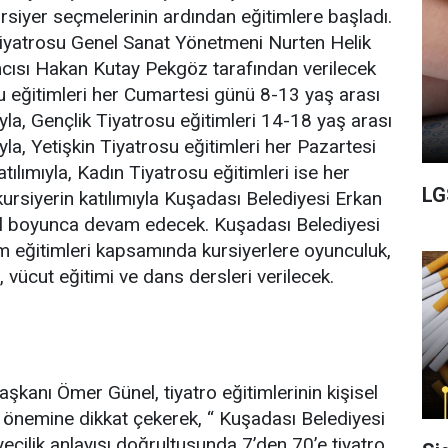
ursiyer seçmelerinin ardından eğitimlere başladı.
iyatrosu Genel Sanat Yönetmeni Nurten Helik
ısı Hakan Kutay Pekgöz tarafından verilecek
 eğitimleri her Cumartesi günü 8-13 yaş arası
ıyla, Gençlik Tiyatrosu eğitimleri 14-18 yaş arası
ıyla, Yetişkin Tiyatrosu eğitimleri her Pazartesi
tılımıyla, Kadın Tiyatrosu eğitimleri ise her
LG
siyerin katılımıyla Kuşadası Belediyesi Erkan
ıl boyunca devam edecek. Kuşadası Belediyesi
 eğitimleri kapsamında kursiyerlere oyunculuk,
 vücut eğitimi ve dans dersleri verilecek.
şkanı Ömer Günel, tiyatro eğitimlerinin kişisel
 önemine dikkat çekerek, “ Kuşadası Belediyesi
ecilik anlayışı doğrultusunda 7’den 70’e tiyatro