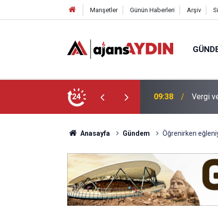
Manşetler
Günün Haberleri
Arşiv
S
GÜND
 yapılandırma fırsatı
24
09:27
Kuşadas
Anasayfa
Gündem
Öğrenirken eğleni