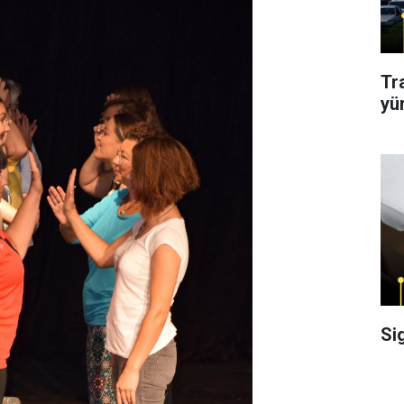
Tr
yü
Si