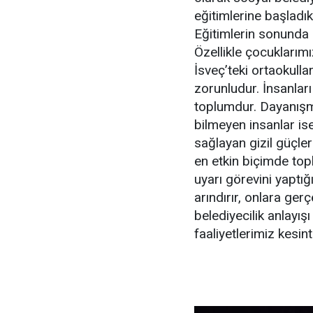
eğitimlerine başladık
Eğitimlerin sonunda 
Özellikle çocuklarımı
İsveç’teki ortaokulla
zorunludur. İnsanlar
toplumdur. Dayanışm
bilmeyen insanlar ise
sağlayan gizil güçler
en etkin biçimde top
uyarı görevini yaptı
arındırır, onlara ge
belediyecilik anlayış
faaliyetlerimiz kesi