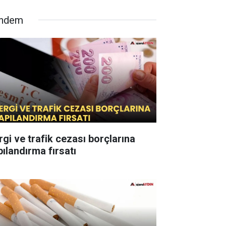
ndem
rgi ve trafik cezası borçlarına
pılandırma fırsatı