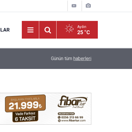
Aydın
NLAR
25 °C
09:14
Aydın’da İYİ Parti’nin acı günü: Zeybek vefat etti
Günün tüm
haberleri