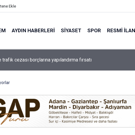
itene Ekle
EM
AYDIN HABERLERI
SIYASET
SPOR
RESMI İLA
ı Belediyesi’ne operasyon: çok sayıda gözaltı var
yorlar