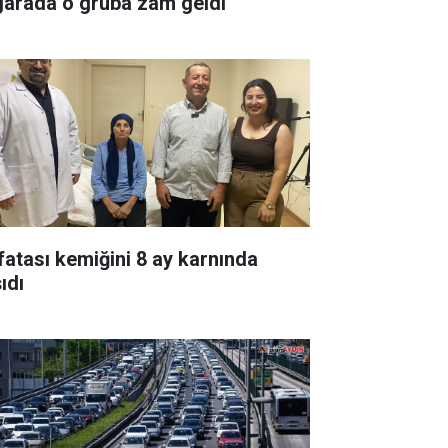
garada o gruba zam geldi
fatası kemiğini 8 ay karnında
ıdı