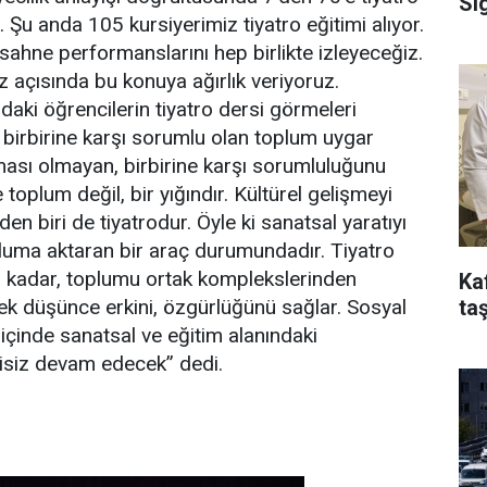
Si
. Şu anda 105 kursiyerimiz tiyatro eğitimi alıyor.
sahne performanslarını hep birlikte izleyeceğiz.
z açısında bu konuya ağırlık veriyoruz.
rdaki öğrencilerin tiyatro dersi görmeleri
ı birbirine karşı sorumlu olan toplum uygar
ası olmayan, birbirine karşı sorumluluğunu
 toplum değil, bir yığındır. Kültürel gelişmeyi
den biri de tiyatrodur. Öyle ki sanatsal yaratıyı
luma aktaran bir araç durumundadır. Tiyatro
ğı kadar, toplumu ortak komplekslerinden
Ka
taş
rçek düşünce erkini, özgürlüğünü sağlar. Sosyal
ı içinde sanatsal ve eğitim alanındaki
ntisiz devam edecek” dedi.