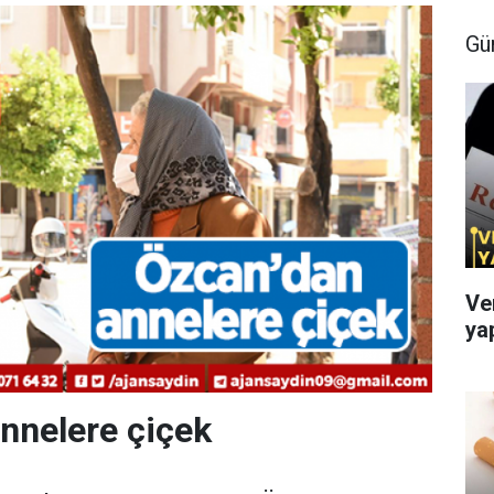
Gü
Ve
ya
nnelere çiçek