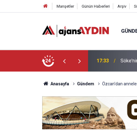
Manşetler
Günün Haberleri
Arşiv
S
GÜND
arayköylü vefat etti
24
17:23
Nazilli
Anasayfa
Gündem
Özcan'dan anneler