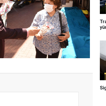
Tr
yü
Si