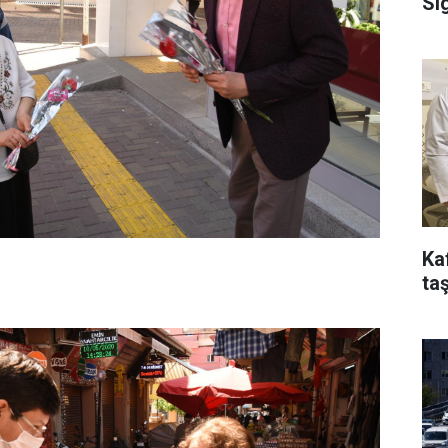
Si
Ka
taş