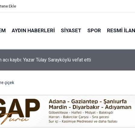
itene Ekle
EM
AYDIN HABERLERI
SIYASET
SPOR
RESMI İLA
'de motosiklet kazası: 16 yaşındaki Mustafa vefat etti
e çiçek