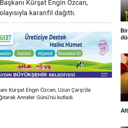
e Başkanı Kürşat Engin Özcan,
ayısıyla karanfil dağıttı.
Bi
dü
kanı Kürşat Engin Özcan, Uzun Çarşı'da
ğıtarak Anneler Günü'nü kutladı.
Al