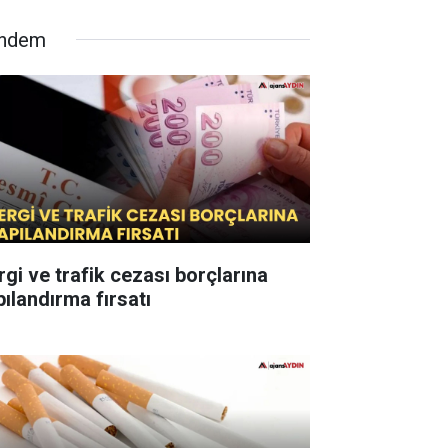
ndem
rgi ve trafik cezası borçlarına
pılandırma fırsatı