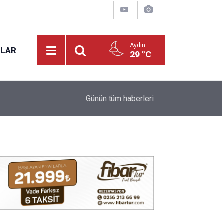
Aydın
NLAR
29 °C
17:12
Kuyucak'ta 5 dekar kestanelik yandı
Günün tüm
haberleri