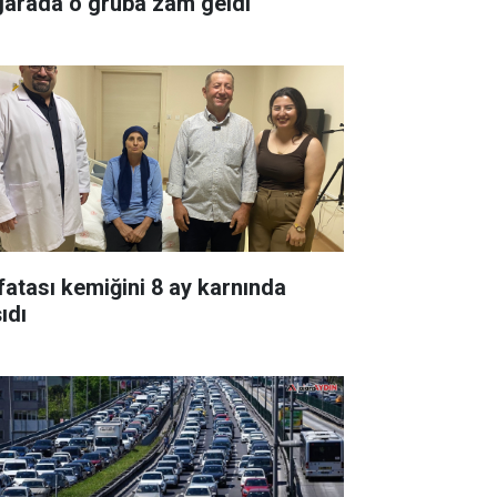
garada o gruba zam geldi
fatası kemiğini 8 ay karnında
ıdı