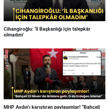
Cihangiroğlu: ‘İl Başkanlığı için talepkâr
olmadım’
MHP Aydın’ı karıştıran paylaşımlar! “Bahçeli