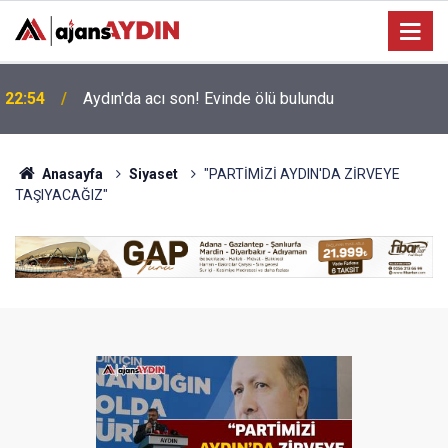
Büyükşehir’in Ağız ve Diş Sağlığı hizmeti
18:45
vatandaşla buluşuyor
Anasayfa
Siyaset
"PARTİMİZİ AYDIN'DA ZİRVEYE
TAŞIYACAĞIZ"