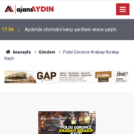
Efeler'de minik yetenekler yeşil sahada geleceğe
16:07
hazırlanıyor
Anasayfa
Gündem
Polisi Görünce Arabayı Bırakıp
Kaçtı