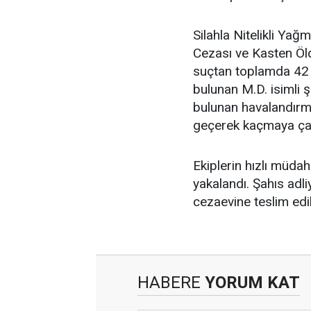
Silahla Nitelikli Ya
Cezası ve Kasten Öldü
suçtan toplamda 42 
bulunan M.D. isimli 
bulunan havalandırm
geçerek kaçmaya çalı
Ekiplerin hızlı müda
yakalandı. Şahıs adl
cezaevine teslim edil
HABERE
YORUM KAT