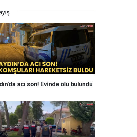
ayiş
dın'da acı son! Evinde ölü bulundu