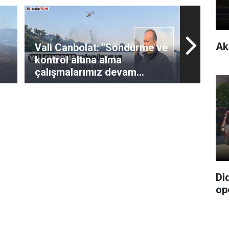
Ak
Vali Canbolat: "Söndürme ve
kontrol altına alma
çalışmalarımız devam
ediyor"
Di
op