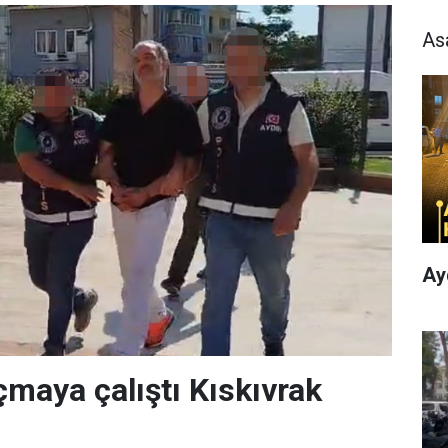
As
Ay
çmaya çalıştı Kıskıvrak