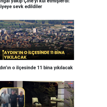
ngal yakıp Çine’yi kül etmişlerdi:
liyeye sevk edildiler
dın’ın o ilçesinde 11 bina yıkılacak