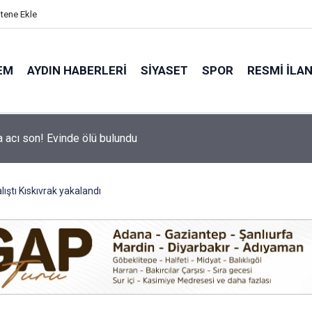
itene Ekle
EM
AYDIN HABERLERI
SIYASET
SPOR
RESMI İLA
hir’in Ağız ve Diş Sağlığı hizmeti vatandaşla buluşuyor
ıştı Kıskıvrak yakalandı