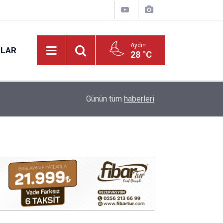
Aydın
NLAR
28 °C
17:20
VALİ VAROL, PMYO’DA İNCELEMELERDE BUL
Günün tüm
haberleri