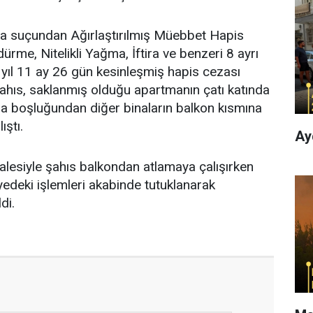
ğma suçundan Ağırlaştırılmış Müebbet Hapis
rme, Nitelikli Yağma, İftira ve benzeri 8 ayrı
yıl 11 ay 26 gün kesinleşmiş hapis cezası
şahıs, saklanmış olduğu apartmanın çatı katında
a boşluğundan diğer binaların balkon kısmına
ştı.
Ay
halesiyle şahıs balkondan atlamaya çalışırken
iyedeki işlemleri akabinde tutuklanarak
di.