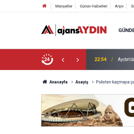
Manşetler
Günün Haberleri
Arşiv
S
GÜND
undu
24
18:45
Büyükşe
Anasayfa
Asayiş
Polisten kaçmaya çal