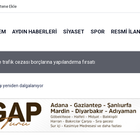
itene Ekle
EM
AYDIN HABERLERI
SIYASET
SPOR
RESMI İLA
ı Belediyesi’ne operasyon: çok sayıda gözaltı var
ı yeniden dalgalanıyor