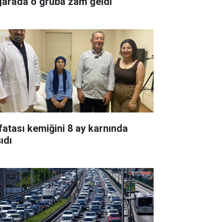
garada o gruba zam geldi
fatası kemiğini 8 ay karnında
ıdı