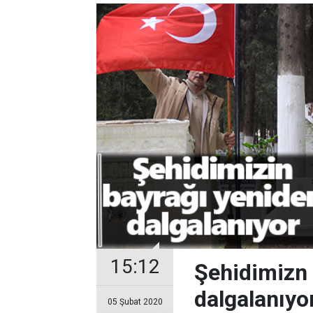
15:12
Şehidimizn 
dalgalanıyo
05 Şubat 2020