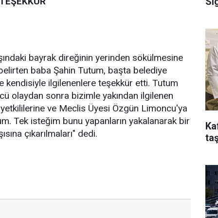
Si
 TEŞEKKÜR
şındaki bayrak direğinin yerinden sökülmesine
belirten baba Şahin Tutum, başta belediye
re kendisiyle ilgilenenlere teşekkür etti. Tutum
ü olaydan sonra bizimle yakından ilgilenen
yetkililerine ve Meclis Üyesi Özgün Limoncu'ya
m. Tek isteğim bunu yapanların yakalanarak bir
Ka
ısına çıkarılmaları" dedi.
taş