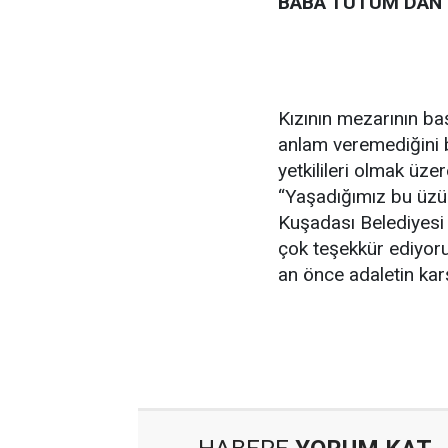
BABA TUTUM’DAN
Kızının mezarının ba
anlam veremediğini 
yetkilileri olmak üze
“Yaşadığımız bu üzüc
Kuşadası Belediyesi 
çok teşekkür ediyoru
an önce adaletin karş