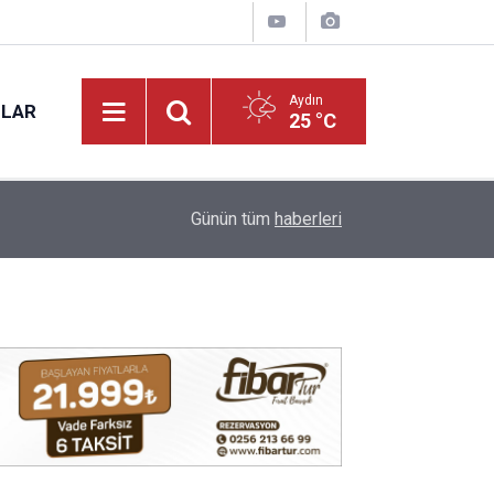
Aydın
NLAR
25 °C
09:14
Aydın’da İYİ Parti’nin acı günü: Zeybek vefat etti
Günün tüm
haberleri