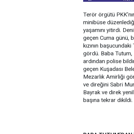
Terör örgütü PKK'nı
minibüse düzenlediğ
yaşamını yitirdi. Den
geçen Cuma günü, ba
kızının başucundaki 
gördü. Baba Tutum, d
ardından polise bild
geçen Kuşadası Bele
Mezarlık Amirliği gör
ve direğini Sabri Mu
Bayrak ve direk yen
başına tekrar dikildi.