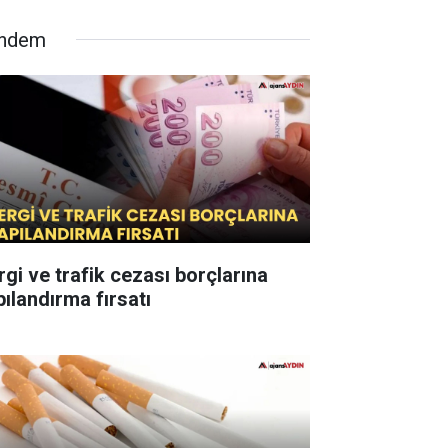
ndem
rgi ve trafik cezası borçlarına
pılandırma fırsatı