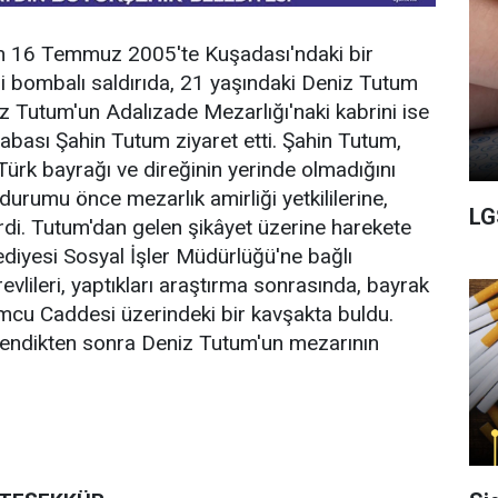
n 16 Temmuz 2005'te Kuşadası'ndaki bir
i bombalı saldırıda, 21 yaşındaki Deniz Tutum
iz Tutum'un Adalızade Mezarlığı'naki kabrini ise
bası Şahin Tutum ziyaret etti. Şahin Tutum,
Türk bayrağı ve direğinin yerinde olmadığını
urumu önce mezarlık amirliği yetkililerine,
LG
irdi. Tutum'dan gelen şikâyet üzerine harekete
diyesi Sosyal İşler Müdürlüğü'ne bağlı
evlileri, yaptıkları araştırma sonrasında, bayrak
mcu Caddesi üzerindeki bir kavşakta buldu.
ilendikten sonra Deniz Tutum'un mezarının