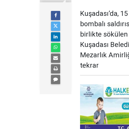
Kuşadası’da, 15
bombalı saldırı
birlikte söküle
Kuşadası Beledi
Mezarlık Amirliğ
tekrar