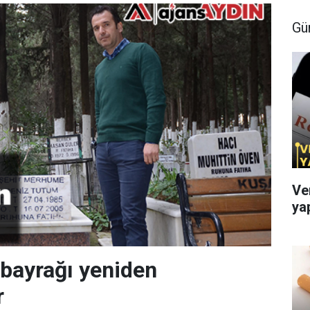
Gü
Ve
ya
bayrağı yeniden
r