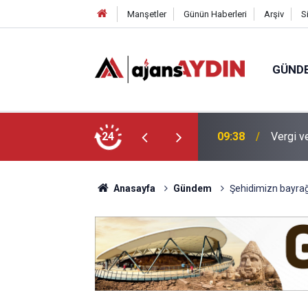
Manşetler
Günün Haberleri
Arşiv
S
GÜND
 yapılandırma fırsatı
24
09:27
Kuşadas
Anasayfa
Gündem
Şehidimizn bayrağ