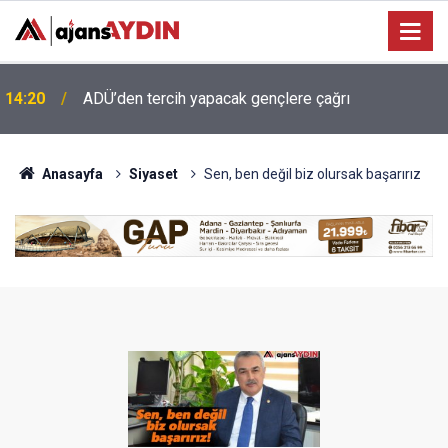
13:34
Koçarlı’ya 4,2 milyonluk içme suyu yatırımı
Anasayfa
Siyaset
Sen, ben değil biz olursak başarırız