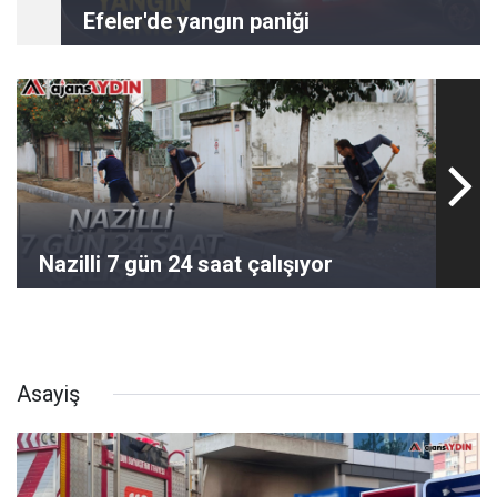
Efeler'de yangın paniği
Nazilli 7 gün 24 saat çalışıyor
Asayiş