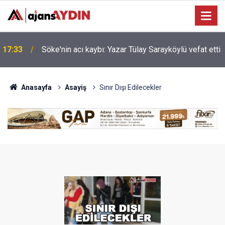
Nazilli'de motosiklet kazası: 16 yaşındaki Mustafa
i
17:23
vefat etti
Anasayfa
Asayiş
Sınır Dışı Edilecekler