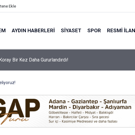
itene Ekle
EM
AYDIN HABERLERI
SIYASET
SPOR
RESMI İLA
ülkücü gençler bir araya geldi
eliyoruz!