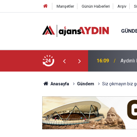
Manşetler
Günün Haberleri
Arşiv
S
GÜND
landırdı!
24
14:03
7 ilden 
Anasayfa
Gündem
Siz çıkmayın biz g