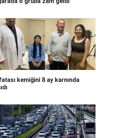
garada o gruba zam geldi
fatası kemiğini 8 ay karnında
ıdı