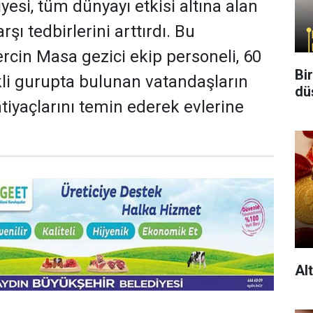
esi, tüm dünyayı etkisi altına alan
şı tedbirlerini arttırdı. Bu
in Masa gezici ekip personeli, 60
Bi
skli gurupta bulunan vatandaşların
dü
ihtiyaçlarını temin ederek evlerine
Al