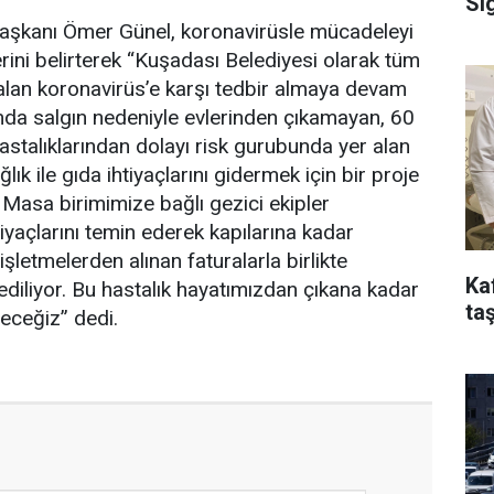
Si
aşkanı Ömer Günel, koronavirüsle mücadeleyi
erini belirterek “Kuşadası Belediyesi olarak tüm
a alan koronavirüs’e karşı tedbir almaya devam
da salgın nedeniyle evlerinden çıkamayan, 60
astalıklarından dolayı risk gurubunda yer alan
lık ile gıda ihtiyaçlarını gidermek için bir proje
 Masa birimimize bağlı gezici ekipler
iyaçlarını temin ederek kapılarına kadar
işletmelerden alınan faturalarla birlikte
Ka
ediliyor. Bu hastalık hayatımızdan çıkana kadar
taş
ceğiz” dedi.