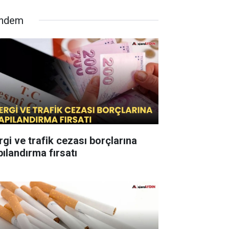
ndem
rgi ve trafik cezası borçlarına
pılandırma fırsatı