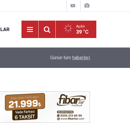
Aydın
NLAR
39 °C
13:41
Başkan Çerçioğlu'ndan Köşk’te Altyapı Yatırımı
Günün tüm
haberleri