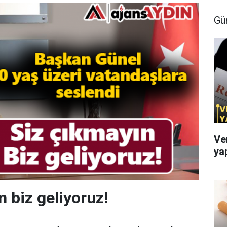
Gü
Ve
ya
n biz geliyoruz!