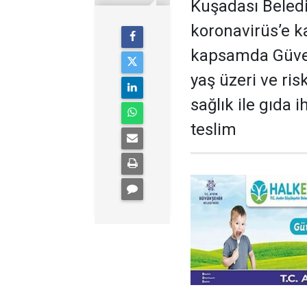
Kuşadası Belediy
koronavirüs’e kar
kapsamda Güverc
yaş üzeri ve ri
sağlık ile gıda 
teslim