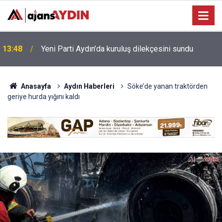
Bağarcık Göleti hayvancılığın su ihtiyacını
12:49
karşılayacak
Anasayfa
Aydın Haberleri
Söke’de yanan traktörden
geriye hurda yığını kaldı