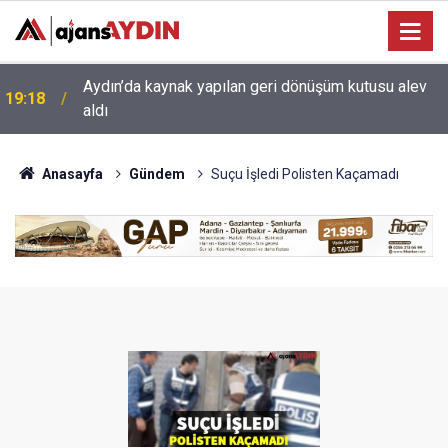
17:34
Aydın’da otomobil karşı şeritteki araca çarptı
Anasayfa
Gündem
Suçu İşledi Polisten Kaçamadı