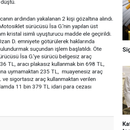
 düştü.
canın ardından yakalanan 2 kişi gözaltına alındı.
otosiklet sürücüsü İsa G.'nin yapılan üst
 kristal isimli uyuşturucu madde ele geçirildi.
 Ozan D. emniyete götürülerek haklarında
lundurmak suçundan işlem başlatıldı. Öte
Si
ürücüsü İsa G.'ye sürücü belgesiz araç
36 TL, aracı plakasız kullanmak bin 698 TL,
larına uymamaktan 235 TL, muayenesiz araç
ve sigortasız araç kullanmaktan verilen
oplamda 11 bin 379 TL idari para cezası
Ka