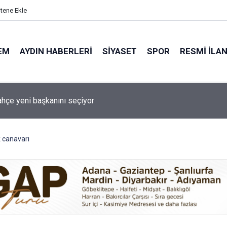
itene Ekle
EM
AYDIN HABERLERI
SIYASET
SPOR
RESMI İLA
rti Aydın’da kuruluş dilekçesini sundu
k canavarı