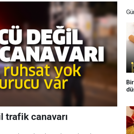
Gü
Bi
dü
l trafik canavarı