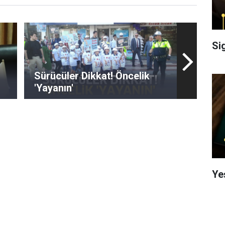
Si
Sürücüler Dikkat! Öncelik
'Yayanın'
Ye