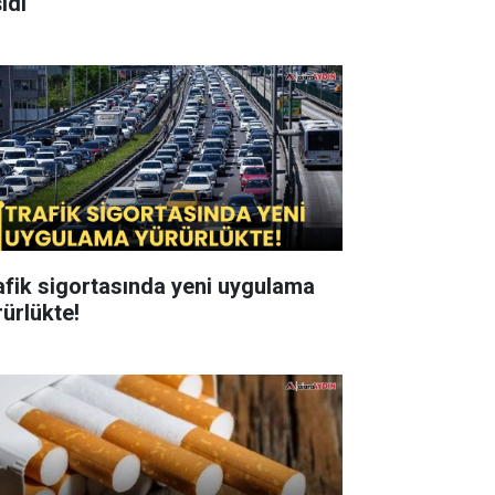
ıdı
afik sigortasında yeni uygulama
rürlükte!