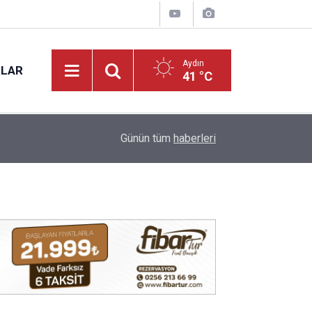
Aydın
NLAR
41 °C
12:49
Bağarcık Göleti hayvancılığın su ihtiyacını karşı
Günün tüm
haberleri