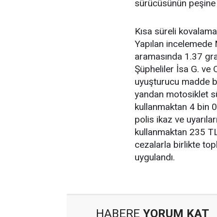
sürücüsünün peşine
Kısa süreli kovalama
Yapılan incelemede M
aramasında 1.37 gram
Şüpheliler İsa G. ve
uyuşturucu madde bu
yandan motosiklet s
kullanmaktan 4 bin 0
polis ikaz ve uyarı
kullanmaktan 235 TL 
cezalarla birlikte t
uygulandı.
HABERE
YORUM KAT