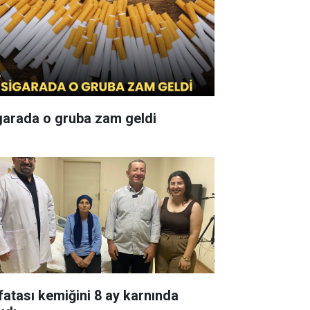
garada o gruba zam geldi
fatası kemiğini 8 ay karnında