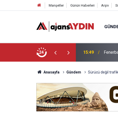
Manşetler
Günün Haberleri
Arşiv
S
GÜND
yor
24
13:48
Yeni Pa
Anasayfa
Gündem
Sürücü değil trafi