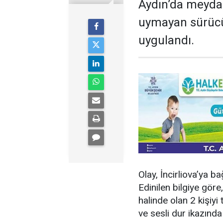
Aydın’da meydan
uymayan sürücüy
uygulandı.
Olay, İncirliova’ya b
Edinilen bilgiye göre,
halinde olan 2 kişiyi 
ve sesli dur ikazınd