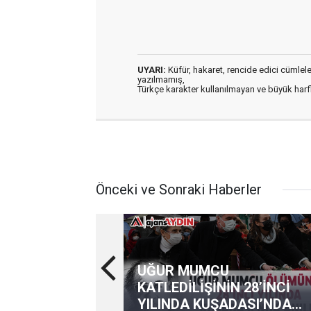
UYARI:
Küfür, hakaret, rencide edici cümleler 
yazılmamış,
Türkçe karakter kullanılmayan ve büyük har
Önceki ve Sonraki Haberler
UĞUR MUMCU
KATLEDİLİŞİNİN 28’İNCİ
YILINDA KUŞADASI’NDA