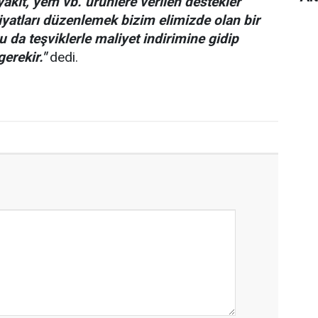
yakıt, yem vb. ürünlere verilen destekler
Fiyatları düzenlemek bizim elimizde olan bir
 da teşviklerle maliyet indirimine gidip
gerekir."
dedi.