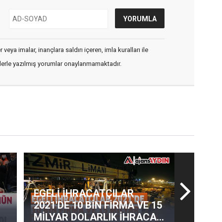
veya imalar, inançlara saldırı içeren, imla kuralları ile
flerle yazılmış yorumlar onaylanmamaktadır.
EGELİ İHRACATÇILAR
2021'DE 10 BİN FİRMA VE 15
MİLYAR DOLARLIK İHRACAT