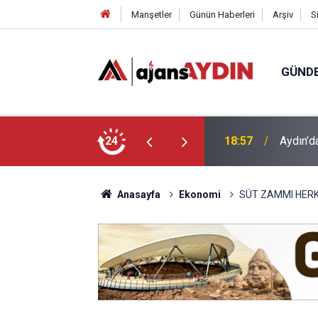
Manşetler
Günün Haberleri
Arşiv
S
GÜND
ği babasının ölümüne neden oldu
24
18:13
Yeni Par
Anasayfa
Ekonomi
SÜT ZAMMI HER