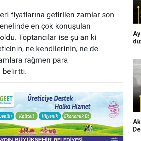
eri fiyatlarına getirilen zamlar son
genelinde en çok konuşulan
Ay
oldu. Toptancılar ise şu an ki
dü
icinin, ne kendilerinin, ne de
zamlara rağmen para
elirtti.
Ak
Değ