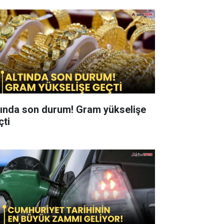
tında son durum! Gram yükselişe
çti