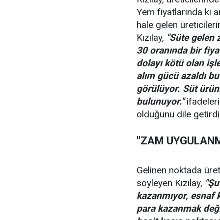
Yem fiyatlarında ki 
hale gelen üreticiler
Kızılay,
"Süte gelen 
30 oranında bir fiy
dolayı kötü olan iş
alım gücü azaldı bu
görülüyor. Süt ürün
bulunuyor."
ifadeleri
olduğunu dile getirdi
"ZAM UYGULANM
Gelinen noktada üret
söyleyen Kızılay,
"Şu
kazanmıyor, esnaf
para kazanmak deği