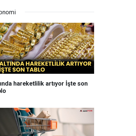
onomi
ında hareketlilik artıyor İşte son
blo