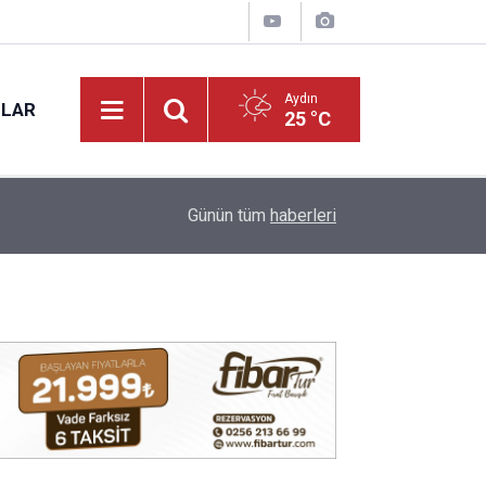
Aydın
NLAR
25 °C
17:31
Vali Varol, Adalet Bakan Yardımcısı Can Tuncay'ı 
Günün tüm
haberleri