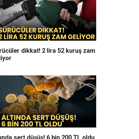
üler dikkat! 2 lira 52 kuruş zam
liyor
Altında sert düşüş! 6 bin 200 TL oldu