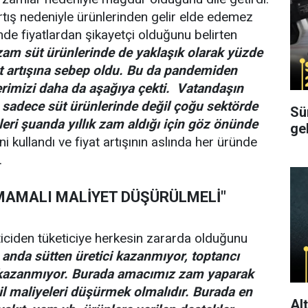
artış nedeniyle ürünlerinden gelir elde edemez
inde fiyatlardan şikayetçi olduğunu belirten
zam süt ürünlerinde de yaklaşık olarak yüzde
at artışına sebep oldu. Bu da pandemiden
lerimizi daha da aşağıya çekti. Vatandaşın
 sadece süt ürünlerinde değil çoğu sektörde
Sürüc
leri şuanda yıllık zam aldığı için göz önünde
ge
ni kullandı ve fiyat artışının aslında her üründe
.
AMALI MALİYET DÜŞÜRÜLMELİ"
iciden tüketiciye herkesin zararda olduğunu
 anda sütten üretici kazanmıyor, toptancı
 kazanmıyor. Burada amacımız zam yaparak
l maliyeleri düşürmek olmalıdır. Burada en