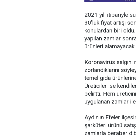
2021 yılı itibariyle 
30'luk fiyat artışı 
konulardan biri oldu
yapılan zamlar sonra
ürünleri alamayacak n
Koronavirüs salgını n
zorlandıklarını söyl
temel gıda ürünlerin
Üreticiler ise kendi
belirtti. Hem üreticin
uygulanan zamlar ile 
Aydın'ın Efeler ilçe
şarküteri ürünü satış
zamlarla beraber dibe