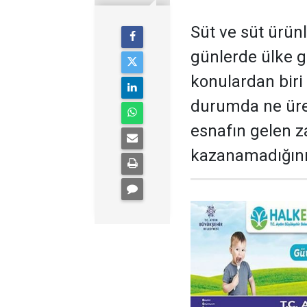
Süt ve süt ürünl
günlerde ülke 
konulardan biri 
durumda ne üret
esnafın gelen 
kazanamadığını b