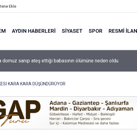
itene Ekle
EM
AYDIN HABERLERI
SIYASET
SPOR
RESMI İLA
ti'nin Aydın kurucu yönetimi belli oldu
KESİ KARA KARA DÜŞÜNDÜRÜYOR