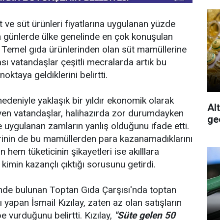
süt ve süt ürünleri fiyatlarına uygulanan yüzde
son günlerde ülke genelinde en çok konuşulan
. Temel gıda ürünlerinden olan süt mamüllerine
sı vatandaşlar çeşitli mecralarda artık bu
oktaya geldiklerini belirtti.
edeniyle yaklaşık bir yıldır ekonomik olarak
Al
eyen vatandaşlar, halihazırda zor durumdayken
ge
e uygulanan zamların yanlış olduğunu ifade etti.
lerinin de bu mamüllerden para kazanamadıklarını
in hem tüketicinin şikayetleri ise akılllara
kimin kazançlı çıktığı sorusunu getirdi.
sinde bulunan Toptan Gıda Çarşısı'nda toptan
ı yapan İsmail Kızılay, zaten az olan satışların
 vurduğunu belirtti. Kızılay,
"Süte gelen 50