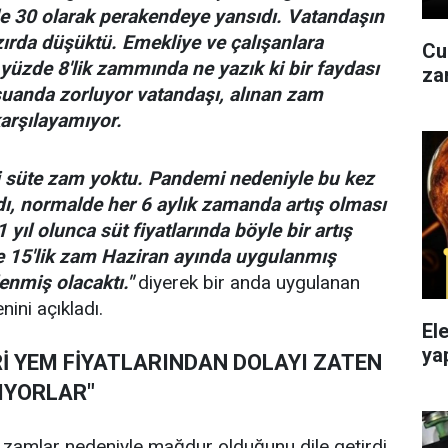
e 30 olarak perakendeye yansıdı. Vatandaşın
ırda düşüktü. Emekliye ve çalışanlara
Cu
yüzde 8'lik zammında ne yazık ki bir faydası
şuanda zorluyor vatandaşı, alınan zam
karşılayamıyor.
 süte zam yoktu. Pandemi nedeniyle bu kez
ldı, normalde her 6 aylık zamanda artış olması
 yıl olunca süt fiyatlarında böyle bir artış
e 15'lik zam Haziran ayında uygulanmış
enmiş olacaktı."
diyerek bir anda uygulanan
ini açıkladı.
El
yap
Rİ YEM FİYATLARINDAN DOLAYI ZATEN
IYORLAR"
de zamlar nedeniyle mağdur olduğunu dile getirdi.