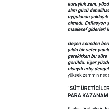
kuruşluk zam, yüzd
alım gücü dehalihaz
uygulanan yaklaşık 
olmadı. Enflasyon 
maalesef giderleri 
Geçen seneden beri
yılda bir sefer yapı
gerekirken bu süre 1
görüldü. Eğer yüzd
olsaydı artış dengel
yüksek zammın neden
"SÜT ÜRETİCİLE
PARA KAZANAM
Kızılay, üreticilerin