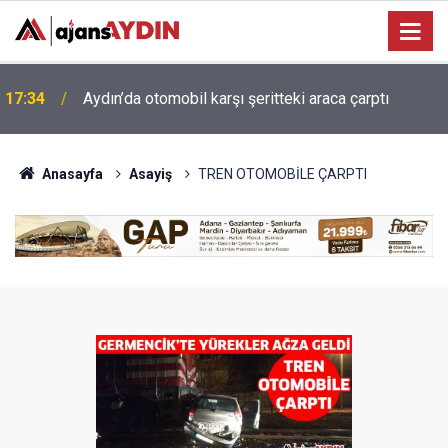
Efeler'de minik yetenekler yeşil sahada geleceğe
16:07
hazırlanıyor
Anasayfa
Asayiş
TREN OTOMOBİLE ÇARPTI