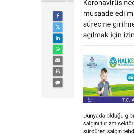
Koronavirüs ned
müsaade edilme
sürecine girilm
açılmak için izin
Dünyada olduğu gibi 
salgını turizm sektör
sürdüren salgın tehdi