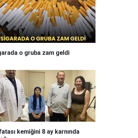
garada o gruba zam geldi
fatası kemiğini 8 ay karnında