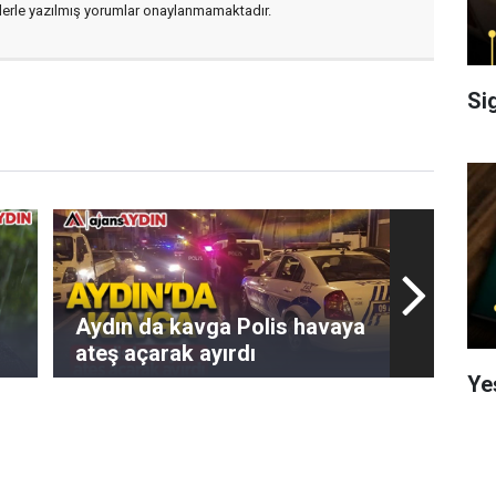
flerle yazılmış yorumlar onaylanmamaktadır.
Si
Aydın da kavga Polis havaya
ateş açarak ayırdı
Ye