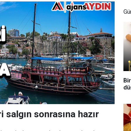
Gü
Bi
dü
i salgın sonrasına hazır