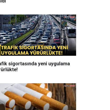
ıdı
afik sigortasında yeni uygulama
rürlükte!