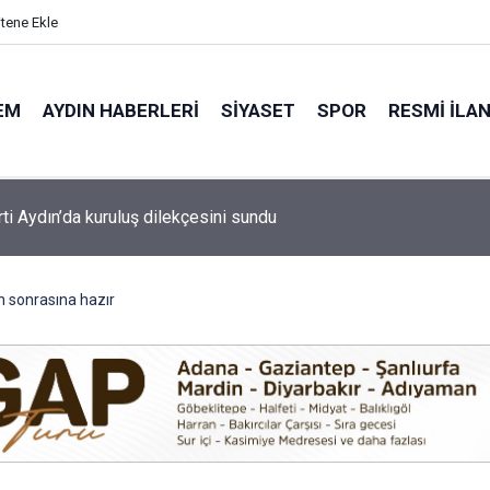
itene Ekle
EM
AYDIN HABERLERI
SIYASET
SPOR
RESMI İLA
 Göleti hayvancılığın su ihtiyacını karşılayacak
ın sonrasına hazır