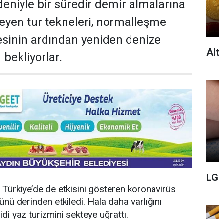
eniyle bir süredir demir almalarına
yen tur tekneleri, normalleşme
esinin ardından yeniden denize
Al
 bekliyorlar.
LG
Türkiye’de de etkisini gösteren koronavirüs
ünü derinden etkiledi. Hala daha varlığını
di yaz turizmini sekteye uğrattı.