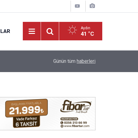
Aydın
NLAR
41 °C
12:28
Günün tüm
haberleri
Aydın'da korkutan yangın! Araç bir anda alev aldı