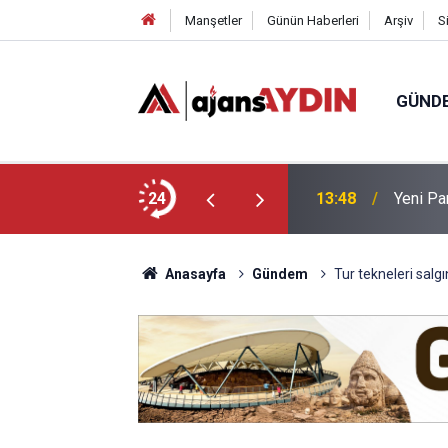
Manşetler
Günün Haberleri
Arşiv
S
GÜND
kçesini sundu
24
12:49
Bağarcık
Anasayfa
Gündem
Tur tekneleri salg