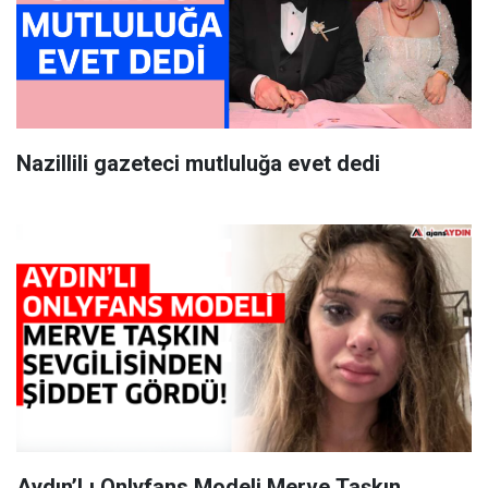
Nazillili gazeteci mutluluğa evet dedi
Aydın’Lı Onlyfans Modeli Merve Taşkın