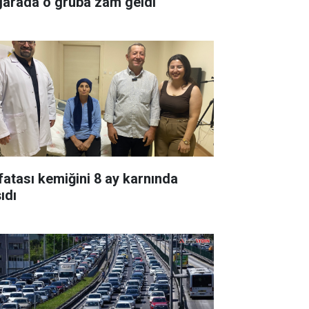
garada o gruba zam geldi
fatası kemiğini 8 ay karnında
ıdı