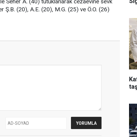
Si
) ile Seher A. (40) tutuklanarak cezaevine sevk
er Ş.B. (20), A.E. (20), M.G. (25) ve Ö.O. (26)
Ka
taş