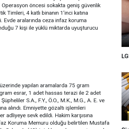
. Operasyon öncesi sokakta geniş güvenlik
k Timleri, 4 katlı binanın 1’inci katına
. Evde aralarında ceza infaz koruma
uğu 7 kişi ile yüklü miktarda uyuşturucu
LG
n üzerinde yapılan aramalarda 75 gram
ram esrar, 1 adet hassas terazi ile 2 adet
 Şüpheliler S.A., F.Y., Ö.O., M.K., M.G., A. E. ve
ına alındı. Emniyette gözaltı işlemleri
r adliyeye sevk edildi. Hakim karşısına
İnfaz Koruma Memuru olduğu belirtilen Mustafa