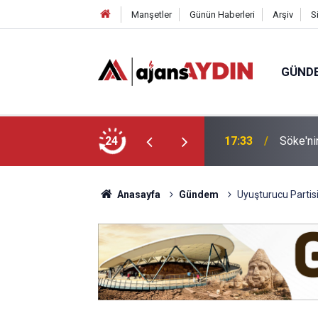
Manşetler
Günün Haberleri
Arşiv
S
GÜND
arayköylü vefat etti
24
17:23
Nazilli
Anasayfa
Gündem
Uyuşturucu Partisi