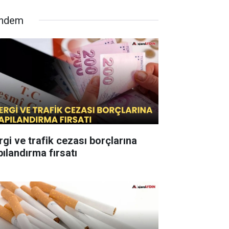
ndem
rgi ve trafik cezası borçlarına
pılandırma fırsatı