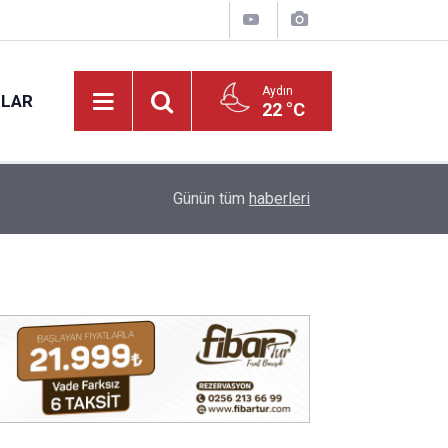
Aydın
NLAR
22 °C
17:12
Kuyucak'ta 5 dekar kestanelik yandı
Günün tüm
haberleri