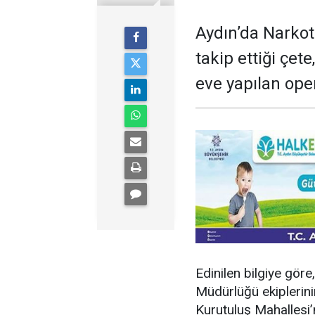
Aydın’da Narkot
takip ettiği çet
eve yapılan ope
Edinilen bilgiye gör
Müdürlüğü ekiplerinin 
Kurutuluş Mahallesi’