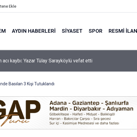
itene Ekle
EM
AYDIN HABERLERI
SIYASET
SPOR
RESMI İLA
'de motosiklet kazası: 16 yaşındaki Mustafa vefat etti
nde Basılan 3 Kişi Tutuklandı