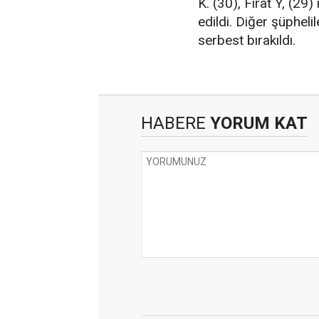
K. (30), Fırat Y, (29
edildi. Diğer şüphelil
serbest bırakıldı.
HABERE
YORUM KAT