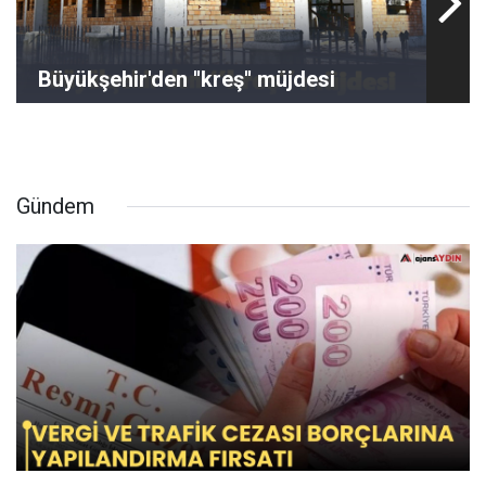
Büyükşehir'den ''kreş'' müjdesi
Gündem