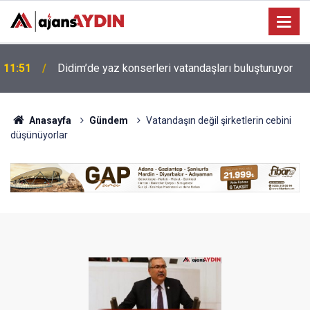
Efeler'de çocuklar yaz tatilinde felsefeyle
10:24
düşünmeyi öğreniyor
Anasayfa
Gündem
Vatandaşın değil şirketlerin cebini
düşünüyorlar