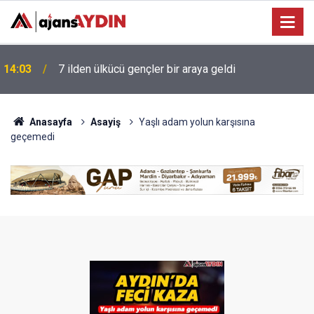
13:41
Başkan Çerçioğlu'ndan Köşk’te Altyapı Yatırımı
Anasayfa
Asayiş
Yaşlı adam yolun karşısına
geçemedi