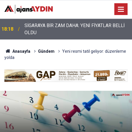
Nazilli’de motosiklet kazası: 28 yaşındaki sürücü
17:17
hayatını kaybetti
Anasayfa
Gündem
Yeni resmi tatil geliyor: düzenleme
yolda