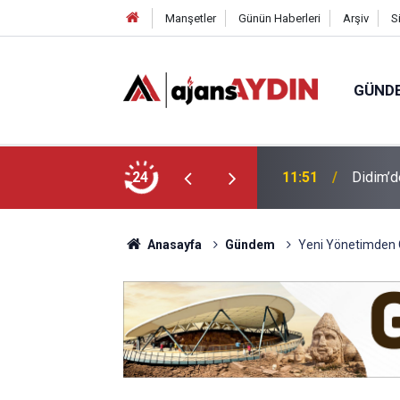
Manşetler
Günün Haberleri
Arşiv
S
GÜND
ları buluşturuyor
24
10:24
Efeler'
Anasayfa
Gündem
Yeni Yönetimden Ç