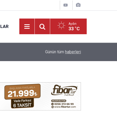
Aydın
NLAR
33 °C
09:36
Aydın’da bugün elektrik kesintisi yaşanacak!
Günün tüm
haberleri