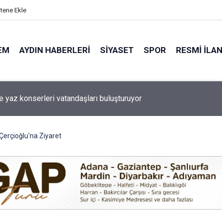
itene Ekle
EM
AYDIN HABERLERI
SIYASET
SPOR
RESMI İLA
de çocuklar yaz tatilinde felsefeyle düşünmeyi öğreniyor
erçioğlu'na Ziyaret