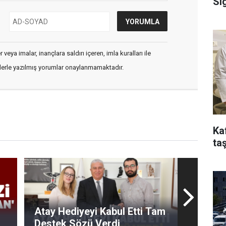
Si
veya imalar, inançlara saldırı içeren, imla kuralları ile
flerle yazılmış yorumlar onaylanmamaktadır.
Ka
taş
'
Atay Hediyeyi Kabul Etti Tam
Destek Sözü Verdi