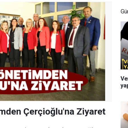
Gü
Ve
ya
mden Çerçioğlu'na Ziyaret