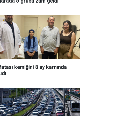
garada o gruba zam geldi
fatası kemiğini 8 ay karnında
ıdı