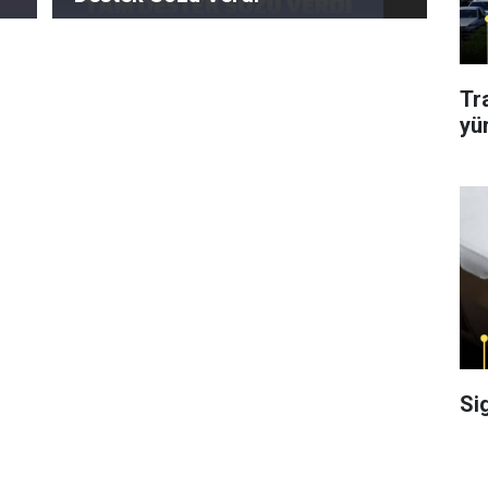
Tr
yü
Si