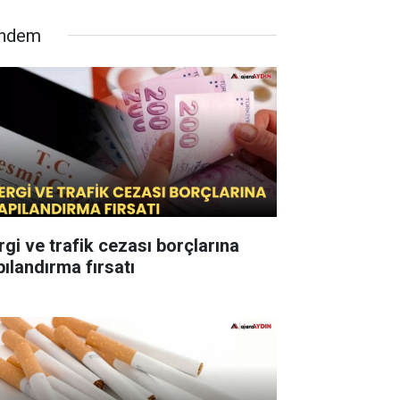
ndem
rgi ve trafik cezası borçlarına
pılandırma fırsatı