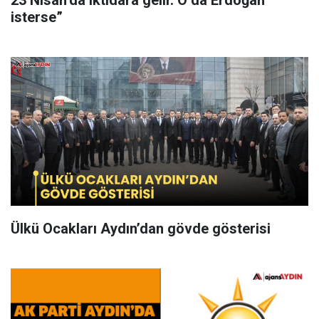
23 Nisan’da iktidara gelir. O da Erdoğan
isterse”
Ülkü Ocakları Aydın’dan gövde gösterisi