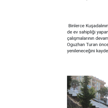
Binlerce Kuşadalının
de ev sahipliği yap
çalışmalarının devam
Oguzhan Turan öncelik
yenileneceğini kaydet