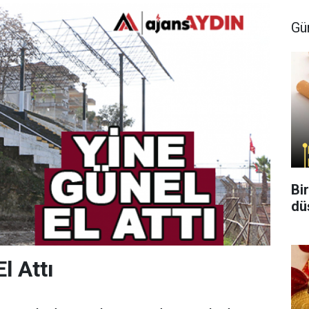
Gü
Bi
dü
l Attı