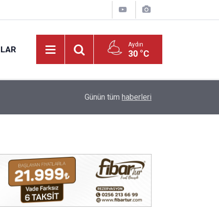
Aydın
NLAR
30 °C
17:31
Vali Varol, Adalet Bakan Yardımcısı Can Tuncay'ı 
Günün tüm
haberleri