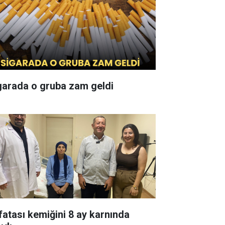
garada o gruba zam geldi
fatası kemiğini 8 ay karnında