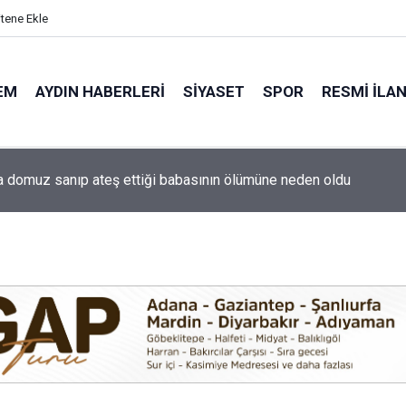
itene Ekle
EM
AYDIN HABERLERI
SIYASET
SPOR
RESMI İLA
ti'nin Aydın kurucu yönetimi belli oldu