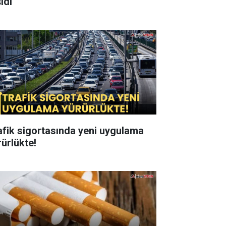
ıdı
afik sigortasında yeni uygulama
rürlükte!