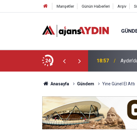
Manşetler
Günün Haberleri
Arşiv
S
GÜND
ği babasının ölümüne neden oldu
24
18:13
Yeni Par
Anasayfa
Gündem
Yine Günel El Attı