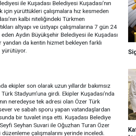
ediyesi ile Kuşadası Belediyesi Kuşadası’nın
k için yürüttükleri çalışmalara hız kesmeden
sı’nın kalbi niteliğindeki Türkmen
ıkları altyapı ve üstyapı çalışmalarına 7 gün 24
 eden Aydın Büyükşehir Belediyesi ile Kuşadası
ir yandan da kentin hizmet bekleyen farklı
 yürütüyor.
Si
a ekipler son olarak uzun yıllardır bakımsız
 Türk Stadyum’una girdi. Ekipler Kuşadası’nda
ının neredeyse tek adresi olan Özer Türk
sever ve sabah sporu yapan vatandaşlardan
sunda bir tuvalet inşa etti. Kuşadası Belediye
 Seyfi Seyhan Suvari ile Oğuzhan Turan Özer
Ka
düzenleme çalışmalarını yerinde inceledi.