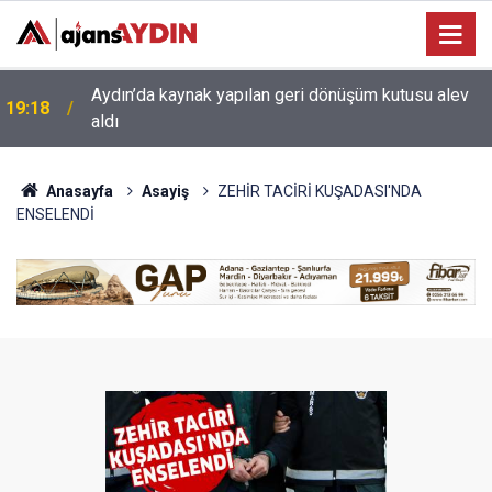
17:34
Aydın’da otomobil karşı şeritteki araca çarptı
Anasayfa
Asayiş
ZEHİR TACİRİ KUŞADASI'NDA
ENSELENDİ