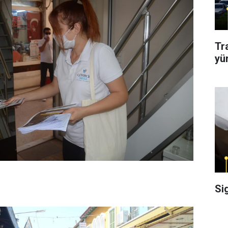
Tr
yü
Si