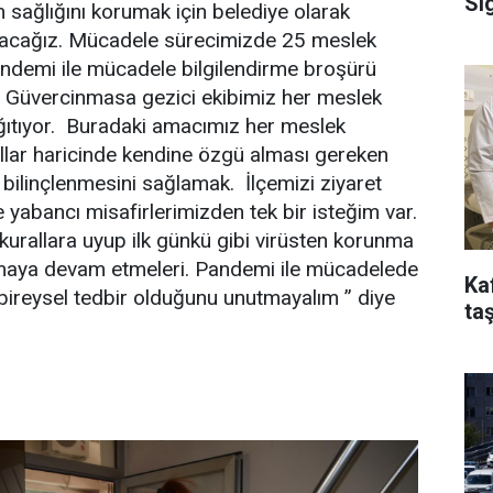
Si
n sağlığını korumak için belediye olarak
pacağız. Mücadele sürecimizde 25 meslek
andemi ile mücadele bilgilendirme broşürü
ri Güvercinmasa gezici ekibimiz her meslek
ğıtıyor. Buradaki amacımız her meslek
llar haricinde kendine özgü alması gereken
ilinçlenmesini sağlamak. İlçemizi ziyaret
 yabancı misafirlerimizden tek bir isteğim var.
kurallara uyup ilk günkü gibi virüsten korunma
maya devam etmeleri. Pandemi ile mücadelede
Ka
ireysel tedbir olduğunu unutmayalım ” diye
taş