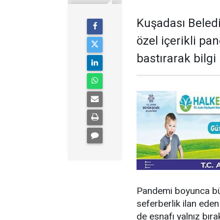
Kuşadası Beledi
özel içerikli p
bastırarak bilg
Pandemi boyunca büt
seferberlik ilan ed
de esnafı yalnız bır