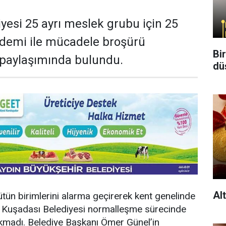
yesi 25 ayrı meslek grubu için 25
andemi ile mücadele broşürü
Bi
i paylaşımında bulundu.
dü
Al
ün birimlerini alarma geçirerek kent genelinde
en Kuşadası Belediyesi normalleşme sürecinde
akmadı. Belediye Başkanı Ömer Günel’in