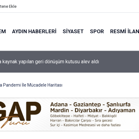
itene Ekle
EM
AYDIN HABERLERI
SIYASET
SPOR
RESMI İLA
 otomobil karşı şeritteki araca çarptı
 Pandemi İle Mücadele Haritası