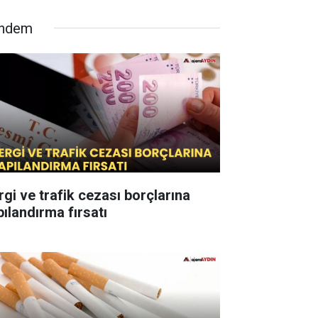
ndem
rgi ve trafik cezası borçlarına
pılandırma fırsatı