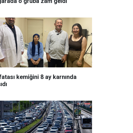
garada o gruba zam geldi
fatası kemiğini 8 ay karnında
ıdı