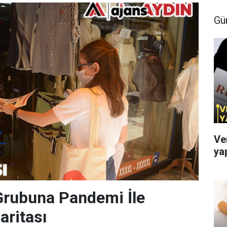
Gü
Ve
ya
Grubuna Pandemi İle
aritası