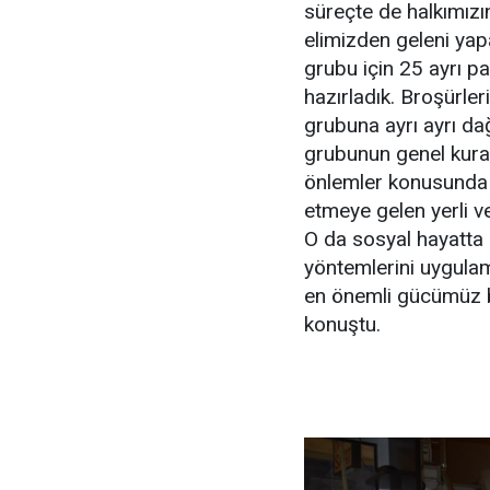
süreçte de halkımızı
elimizden geleni ya
grubu için 25 ayrı p
hazırladık. Broşürle
grubuna ayrı ayrı da
grubunun genel kura
önlemler konusunda b
etmeye gelen yerli ve
O da sosyal hayatta 
yöntemlerini uygula
en önemli gücümüz b
konuştu.