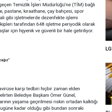
 geçen Temizlik İşleri Müdürlüğü’ne (TİM) bağlı
fe, pastane, kıraathane, çay bahçesi, spor
ali gibi işletmelerde dezenfekte işlemi
kipleri tarafından 648 işletme periyodik olarak
ar için hijyenik ve güvenli bir hale getiriliyor.
LG
cağız”
irüse karşı tedbiri hiçbir zaman elden
elirten Belediye Başkanı Ömer Günel,
ının yaşama geçirilmesi riskin ortadan kalktığı
Bugüne kadar olduğu gibi bundan sonraki