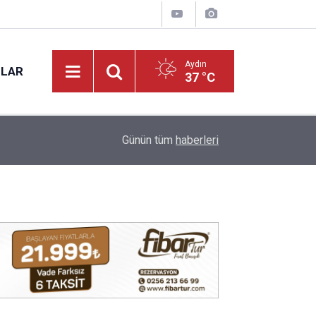
Aydın
NLAR
37 °C
16:07
Efeler'de minik yetenekler yeşil sahada geleceğ
Günün tüm
haberleri