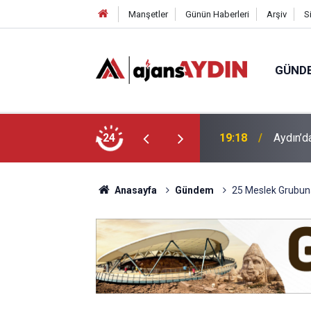
Manşetler
Günün Haberleri
Arşiv
S
GÜND
nüşüm kutusu alev aldı
24
17:34
Aydın’da
Anasayfa
Gündem
25 Meslek Grubuna