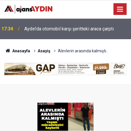
Efeler'de minik yetenekler yeşil sahada geleceğe
16:07
hazırlanıyor
Anasayfa
Asayiş
Alevlerin arasında kalmıştı..