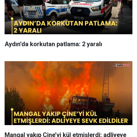
Aydın’da korkutan patlama: 2 yaralı
Mangal yakıp Çine’yi kül etmişlerdi: adliyeye