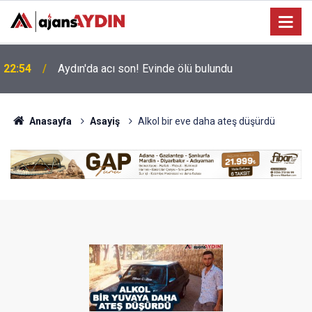
Büyükşehir’in Ağız ve Diş Sağlığı hizmeti
18:45
vatandaşla buluşuyor
Anasayfa
Asayiş
Alkol bir eve daha ateş düşürdü