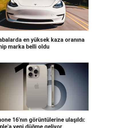
abalarda en yüksek kaza oranına
hip marka belli oldu
hone 16'nın görüntülerine ulaşıldı:
ple'a yeni düğme geliyor