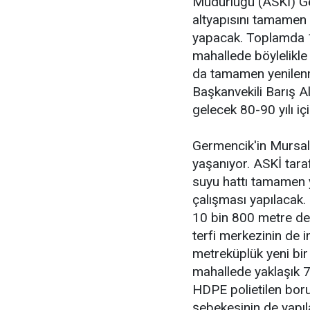
Müdürlüğü (ASKİ) Ge
altyapısını tamamen 
yapacak. Toplamda 15
mahallede böylelikle 
da tamamen yenilenm
Başkanvekili Barış A
gelecek 80-90 yılı içi
Germencik'in Mursallı
yaşanıyor. ASKİ tara
suyu hattı tamamen 
çalışması yapılacak
10 bin 800 metre de
terfi merkezinin de 
metreküplük yeni bir
mahallede yaklaşık 7
HDPE polietilen boru
şebekesinin de yapı