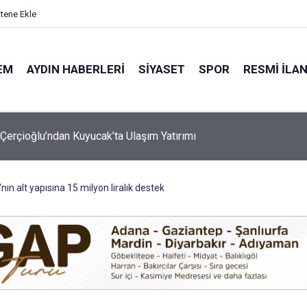
itene Ekle
EM
AYDIN HABERLERI
SIYASET
SPOR
RESMI İLA
 Koray Bir Kez Daha Gururlandırdı!
nın alt yapısına 15 milyon liralık destek