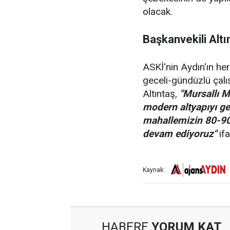
olacak.
Başkanvekili Altı
ASKİ'nin Aydın'ın he
geceli-gündüzlü çalı
Altıntaş,
"Mursallı M
modern altyapıyı ge
mahallemizin 80-90 y
devam ediyoruz"
ifa
Kaynak:
HABERE
YORUM KAT