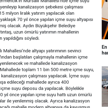
rmencik'in Mursallı Mahallesi'nde içme suyu
yenileyip kanalizasyon şebekesi çalışması
 milyon liralık yatırım yapılacak olan
yaklaşık 70 yıl önce yapılan içme suyu altyapısı
iş olacak. Aydın Büyükşehir Belediye
ltıntaş, uzun ömürlü yatırımın mahallenin
n yapıldığını söyledi.
En
 Mahallesi'nde altyapı yatırımının sevinci
ha
fından başlatılan çalışmayla mahallenin içme
yenilenecek ve mahallede kanalizasyon
. Mahallede toplam 11 bin 500 metre içme suyu,
 kanalizasyon çalışması yapılacak. İçme suyu
inşa edileceği mahallede ayrıca 400
 içme suyu deposu da yapılacak. Böylelikle
0 yıl önce yapılan içme suyu hattı uzun ömürlü
lar ile yenilenmiş olacak. Ayrıca kanalizasyon
lacağı mahalle modern altyapıya da kavuşmuş