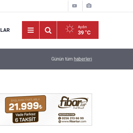
Aydın
NLAR
39 °C
14:03
7 ilden ülkücü gençler bir araya geldi
Günün tüm
haberleri