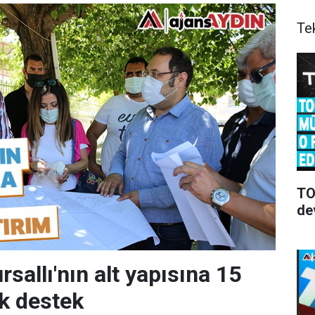
Te
TOO
de
sallı'nın alt yapısına 15
ık destek