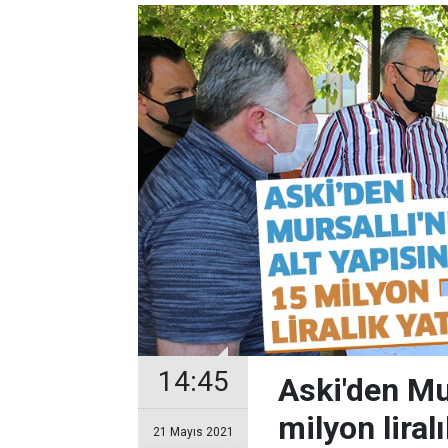
14:45
Aski'den Mur
milyon liral
21 Mayıs 2021