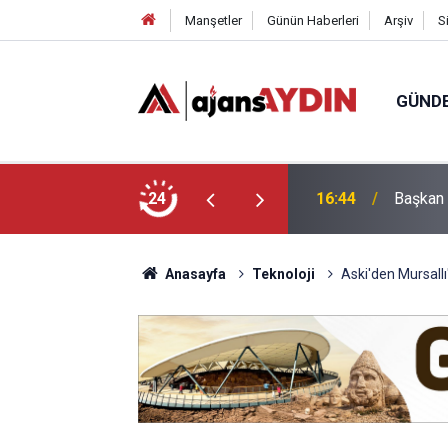
Manşetler
Günün Haberleri
Arşiv
S
GÜND
a Ulaşım Yatırımı
24
16:09
Aydınlı
Anasayfa
Teknoloji
Aski'den Mursallı'