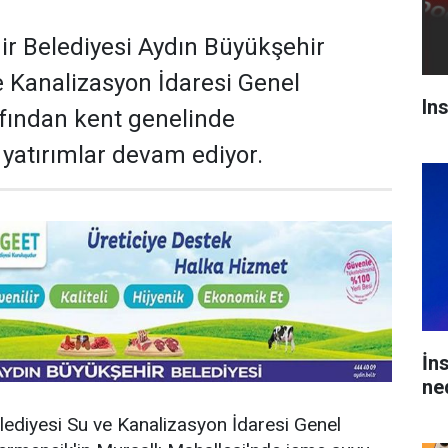
r Belediyesi Aydın Büyükşehir
e Kanalizasyon İdaresi Genel
In
fından kent genelinde
 yatırımlar devam ediyor.
İn
ne
lediyesi Su ve Kanalizasyon İdaresi Genel