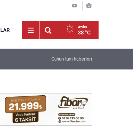
Aydın
NLAR
38 °C
13:00
Sultanhisar’da cami imamı kalp krizine yenik dü
Günün tüm
haberleri