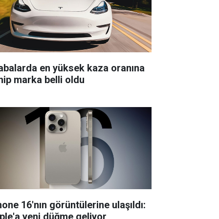
abalarda en yüksek kaza oranına
hip marka belli oldu
hone 16'nın görüntülerine ulaşıldı:
ple'a yeni düğme geliyor