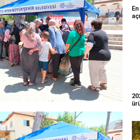
En
aç
20
ür