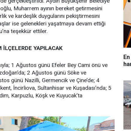
nde gerçekleştirildi. Aydın Büyükşehir Belediye
oğlu, Muharrem ayının bereket getirmesini
erlik ve kardeşlik duygularını pekiştirmesini
aşlar ise gelenekleri yaşatmaya devam ettiği
’na teşekkür ettiler.
M İLÇELERDE YAPILACAK
En
ha
sıyla; 1 Ağustos günü Efeler Bey Cami önü ve
 Bozdoğan’da; 2 Ağustos günü Söke ve
tos günü Nazilli, Germencik ve Çine’de; 4
nt, İncirliova, Sultanhisar ve Kuşadası’nda; 5
dim, Karpuzlu, Köşk ve Kuyucak’ta