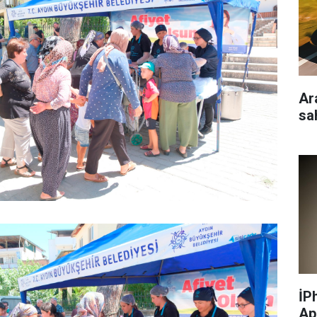
Ar
sa
İP
Ap