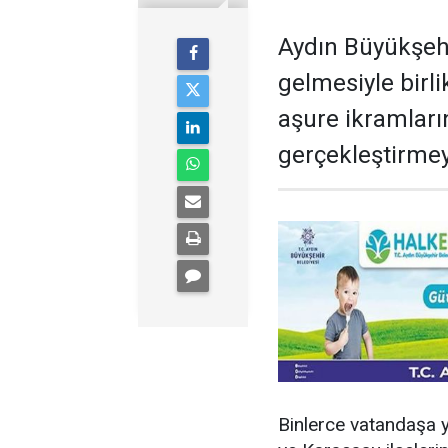
Aydın Büyükşehi
gelmesiyle birli
aşure ikramların
gerçekleştirme
Binlerce vatandaşa ya