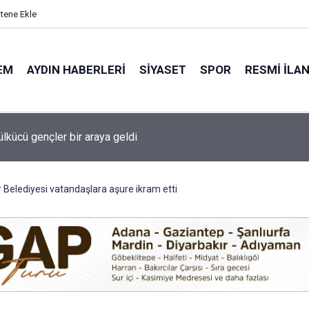
itene Ekle
EM
AYDIN HABERLERI
SIYASET
SPOR
RESMI İLA
Çerçioğlu'ndan Köşk’te Altyapı Yatırımı
 Belediyesi vatandaşlara aşure ikram etti