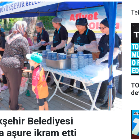
Te
TOO
de
şehir Belediyesi
a aşure ikram etti