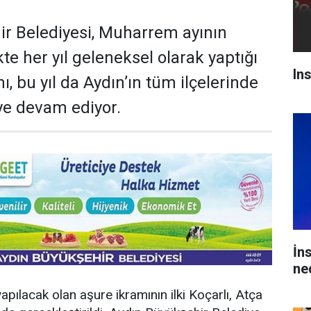
r Belediyesi, Muharrem ayının
kte her yıl geleneksel olarak yaptığı
In
ı, bu yıl da Aydın’ın tüm ilçelerinde
ye devam ediyor.
İn
ne
pılacak olan aşure ikramının ilki Koçarlı, Atça