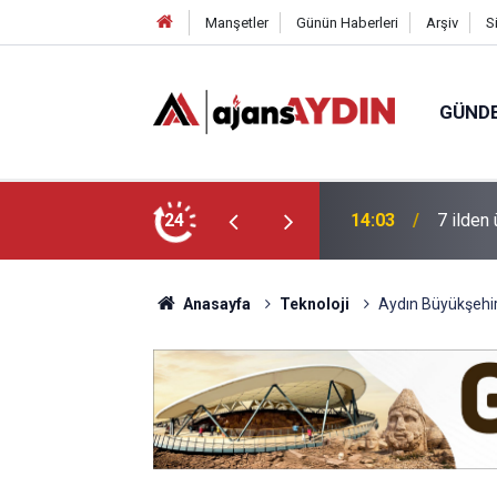
Manşetler
Günün Haberleri
Arşiv
S
GÜND
geldi
24
13:41
Başkan 
Anasayfa
Teknoloji
Aydın Büyükşehir