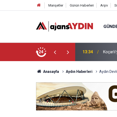
Manşetler
Günün Haberleri
Arşiv
S
GÜND
yu yatırımı
24
12:57
Efeler'd
Anasayfa
Aydın Haberleri
Aydın Devl