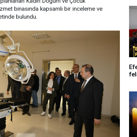
k planlanan Kadın Doğum ve Çocuk
izmet binasında kapsamlı bir inceleme ve
etinde bulundu.
Ef
fe