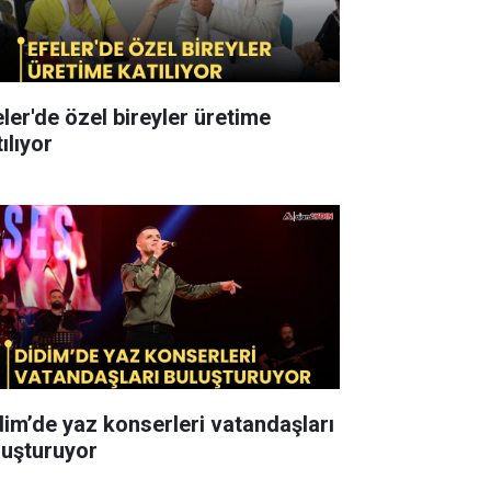
eler'de özel bireyler üretime
ılıyor
dim’de yaz konserleri vatandaşları
luşturuyor