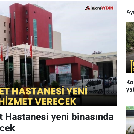
Ay
Ko
yat
t Hastanesi yeni binasında
ecek