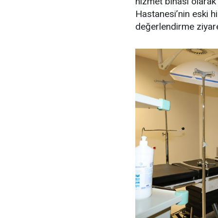
hizmet binası olara
Hastanesi’nin eski h
değerlendirme ziyar