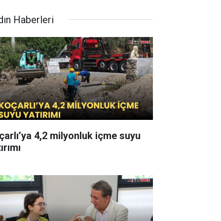
dın Haberleri
çarlı’ya 4,2 milyonluk içme suyu
ırımı