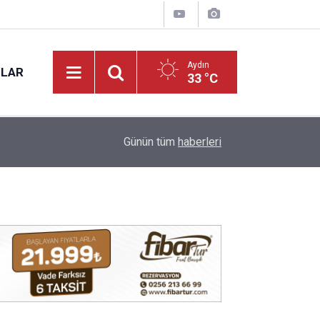
Aydın
NLAR
33 °C
11:51
Didim’de yaz konserleri vatandaşları buluşturuy
Günün tüm
haberleri