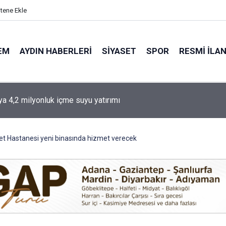
itene Ekle
EM
AYDIN HABERLERI
SIYASET
SPOR
RESMI İLA
e özel bireyler üretime katılıyor
et Hastanesi yeni binasında hizmet verecek