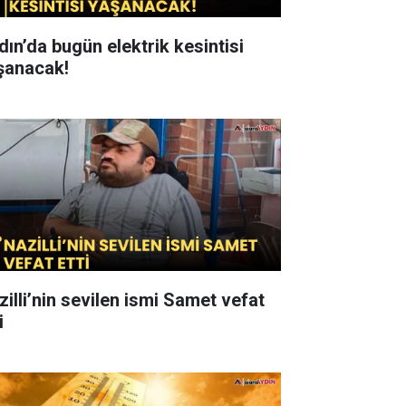
dın’da bugün elektrik kesintisi
şanacak!
zilli’nin sevilen ismi Samet vefat
i