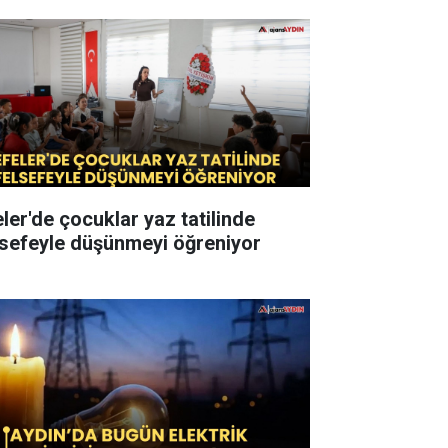
eler'de çocuklar yaz tatilinde
lsefeyle düşünmeyi öğreniyor