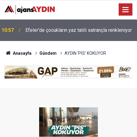
AYDIN’IN REKORTMEN MİLLİ SPORCUSU KORAY
10:46
UYGUN DÜNYA SAHNESİNDE
Anasayfa
Gündem
AYDIN 'PİS' KOKUYOR