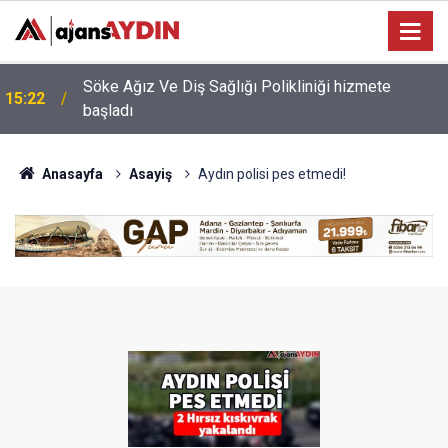
14:29
Didim yolunda feci kaza: 8 yaralı
Anasayfa
Asayiş
Aydın polisi pes etmedi!