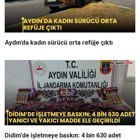
Aydın'da kadın sürücü orta refüje çıktı
Didim’de işletmeye baskın: 4 bin 630 adet