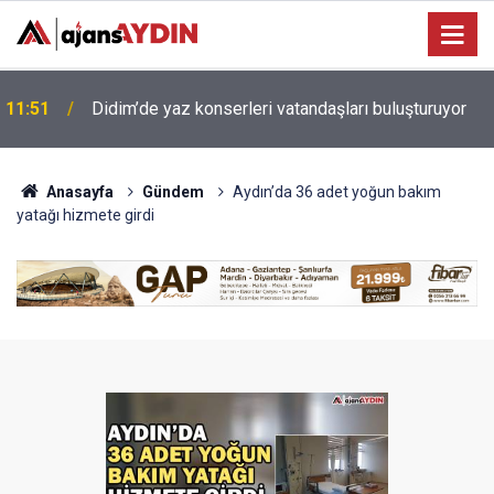
Efeler'de çocuklar yaz tatilinde felsefeyle
10:24
düşünmeyi öğreniyor
Anasayfa
Gündem
Aydın’da 36 adet yoğun bakım
yatağı hizmete girdi