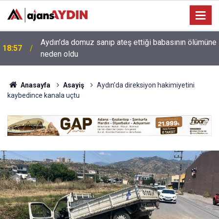
e
18:13
Yeni Parti'nin Aydın kurucu yönetimi belli oldu
Anasayfa
Asayiş
Aydın’da direksiyon hakimiyetini
kaybedince kanala uçtu