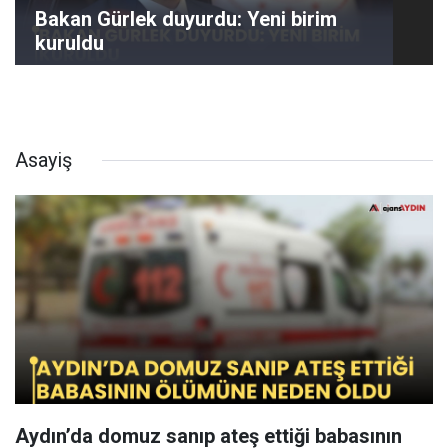
Bakan Gürlek duyurdu: Yeni birim
kuruldu
Asayiş
Aydın’da domuz sanıp ateş ettiği babasının