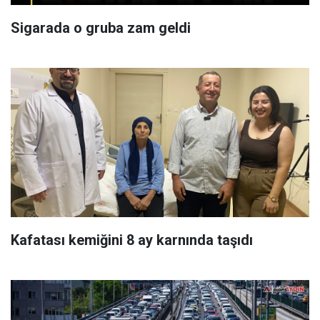
Sigarada o gruba zam geldi
Kafatası kemiğini 8 ay karnında taşıdı