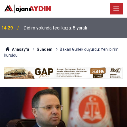
Manisa'da yolcu otobüsü kamyona çarptı: 1 ölü, 7
14:08
yaralı
Anasayfa
Gündem
Bakan Gürlek duyurdu: Yeni birim
kuruldu