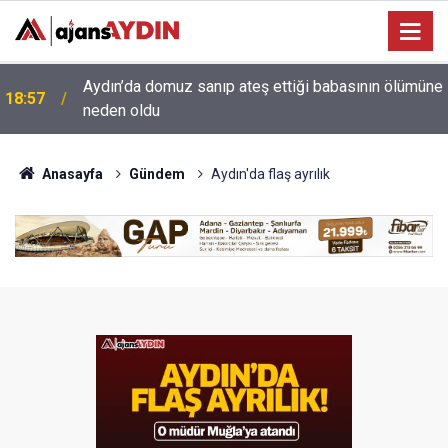
e
18:13
Yeni Parti'nin Aydın kurucu yönetimi belli oldu
Anasayfa
Gündem
Aydın'da flaş ayrılık