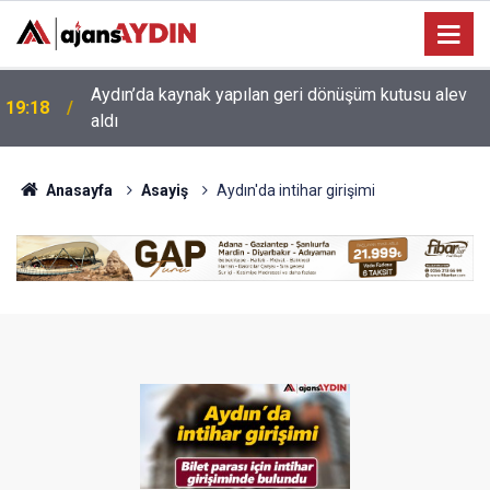
17:34
Aydın’da otomobil karşı şeritteki araca çarptı
Anasayfa
Asayiş
Aydın'da intihar girişimi