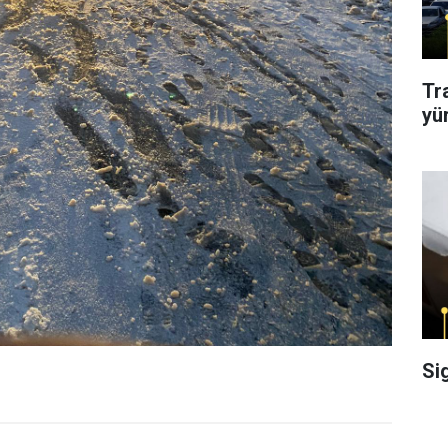
Tr
yü
Si