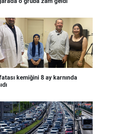
garada o gruba zam geldi
fatası kemiğini 8 ay karnında
ıdı