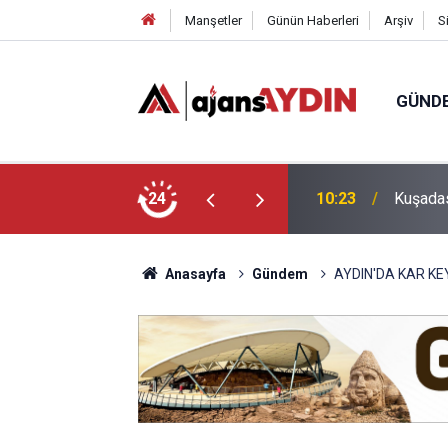
Manşetler
Günün Haberleri
Arşiv
S
GÜND
operasyonu: isimler belli oldu
24
10:06
Germenc
Anasayfa
Gündem
AYDIN'DA KAR KE