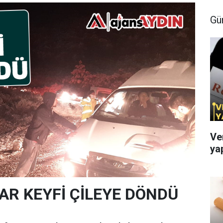
Gü
Ve
ya
KAR KEYFİ ÇİLEYE DÖNDÜ