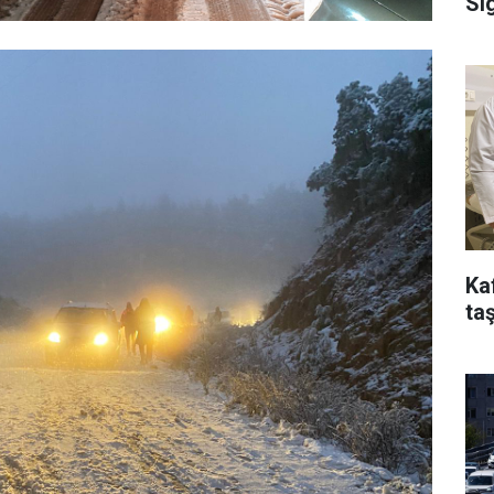
Si
Ka
taş