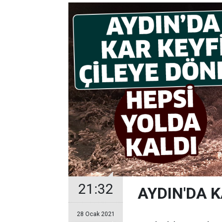
21:32
AYDIN'DA 
28 Ocak 2021