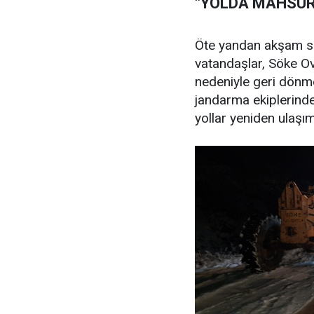
"YOLDA MAHSUR
Öte yandan akşam saa
vatandaşlar, Söke Ov
nedeniyle geri dönm
jandarma ekiplerind
yollar yeniden ulaşım