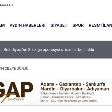
itene Ekle
EM
AYDIN HABERLERI
SIYASET
SPOR
RESMI İLA
ik’te iş yerinde korkutan yangın: alevler yükseldi
YFİ ÇİLEYE DÖNDÜ