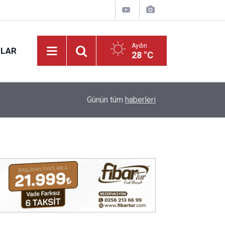
Aydın
NLAR
28 °C
09:38
Vergi ve trafik cezası borçlarına yapılandırma fır
Günün tüm
haberleri