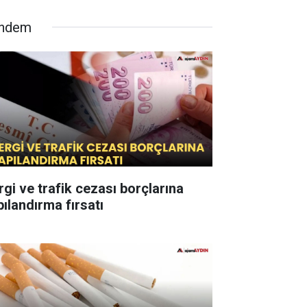
ndem
rgi ve trafik cezası borçlarına
pılandırma fırsatı