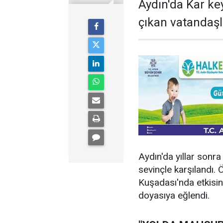
Aydın'da Kar ke
çıkan vatandaşl
Aydın'da yıllar sonr
sevinçle karşılandı. 
Kuşadası'nda etkisini
doyasıya eğlendi.