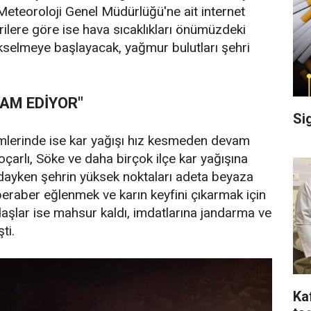
eteoroloji Genel Müdürlüğü'ne ait internet
rilere göre ise hava sıcaklıkları önümüzdeki
kselmeye başlayacak, yağmur bulutları şehri
VAM EDİYOR"
Si
imlerinde ise kar yağışı hız kesmeden devam
çarlı, Söke ve daha birçok ilçe kar yağışına
ayken şehrin yüksek noktaları adeta beyaza
 beraber eğlenmek ve karın keyfini çıkarmak için
aşlar ise mahsur kaldı, imdatlarına jandarma ve
ti.
Ka