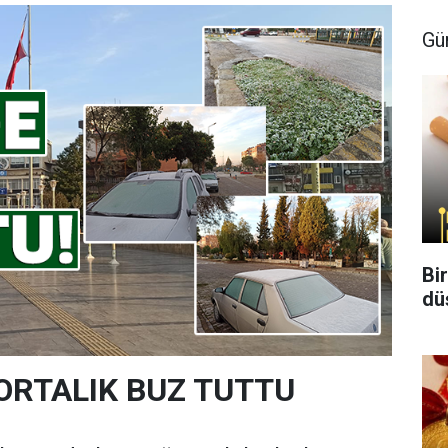
Gü
Bi
dü
 ORTALIK BUZ TUTTU