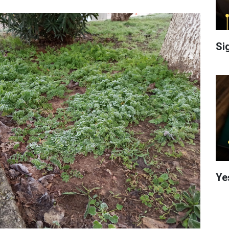
Si
Ye