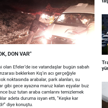
taş
OK, DON VAR"
Tr
si olan Efeler'de ise vatandaşlar bugün sabah
yü
nzarası beklerken Kış'ın acı gerçeğiyle
rçok noktasında arabalar, park alanları, su
zlar gibi gece ayazına maruz kalan eşyalar buz
önce buz tutan araba camlarını temizlemek
ılar adeta duruma isyan etti, "Keşke kar
!" diye konuştu.