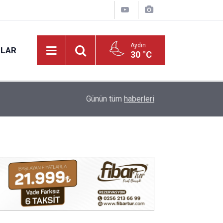
Aydın
NLAR
30 °C
17:31
Vali Varol, Adalet Bakan Yardımcısı Can Tuncay'ı 
Günün tüm
haberleri