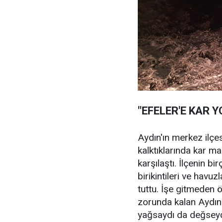
"EFELER'E KAR Y
Aydın'ın merkez ilçe
kalktıklarında kar ma
karşılaştı. İlçenin bi
birikintileri ve havu
tuttu. İşe gitmeden 
zorunda kalan Aydınl
yağsaydı da değseydi