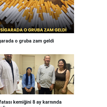
garada o gruba zam geldi
fatası kemiğini 8 ay karnında