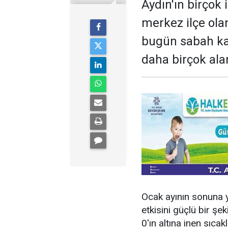
Aydın'ın birçok i
merkez ilçe ola
bugün sabah kal
daha birçok ala
Ocak ayının sonuna y
etkisini güçlü bir ş
0'ın altına inen sıcak