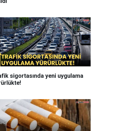
ıdı
afik sigortasında yeni uygulama
rürlükte!