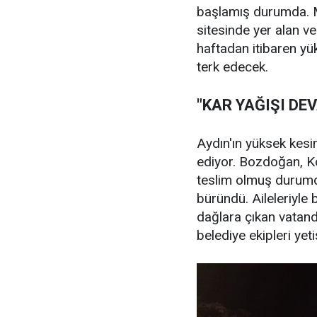
başlamış durumda. M
sitesinde yer alan ve
haftadan itibaren yü
terk edecek.
"KAR YAĞIŞI DE
Aydın'ın yüksek kes
ediyor. Bozdoğan, Ko
teslim olmuş durumd
büründü. Aileleriyle
dağlara çıkan vatand
belediye ekipleri yetiş