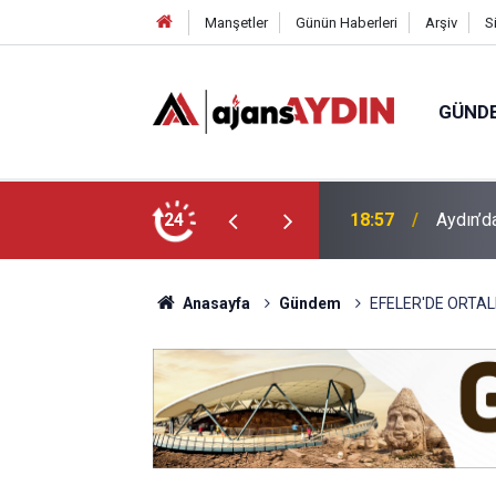
Manşetler
Günün Haberleri
Arşiv
S
GÜND
ği babasının ölümüne neden oldu
24
18:13
Yeni Par
Anasayfa
Gündem
EFELER'DE ORTAL