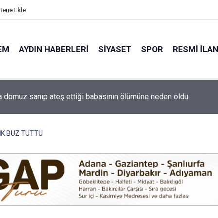
itene Ekle
EM
AYDIN HABERLERI
SIYASET
SPOR
RESMI İLA
ti'nin Aydın kurucu yönetimi belli oldu
IK BUZ TUTTU