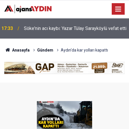
Nazilli'de motosiklet kazası: 16 yaşındaki Mustafa
i
17:23
vefat etti
Anasayfa
Gündem
Aydın'da kar yolları kapattı