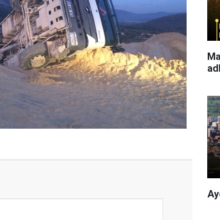
Ma
ad
Ay