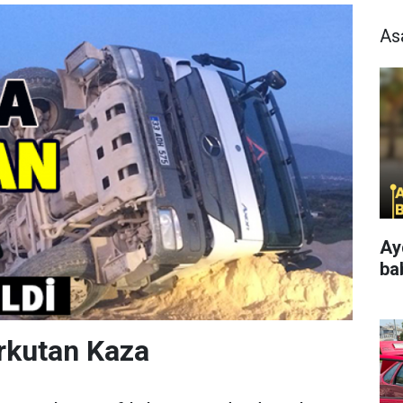
As
Ay
ba
rkutan Kaza