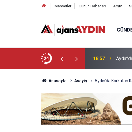
Manşetler
Günün Haberleri
Arşiv
S
GÜND
ği babasının ölümüne neden oldu
24
18:13
Yeni Par
Anasayfa
Asayiş
Aydın'da Korkutan 