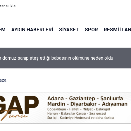
itene Ekle
EM
AYDIN HABERLERI
SIYASET
SPOR
RESMI İLA
ti'nin Aydın kurucu yönetimi belli oldu
Kaza