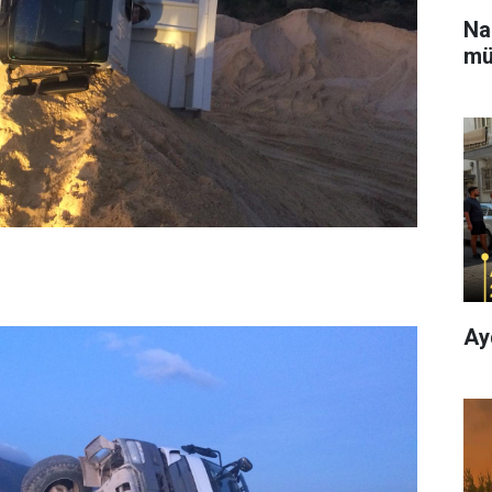
Na
mü
Ay