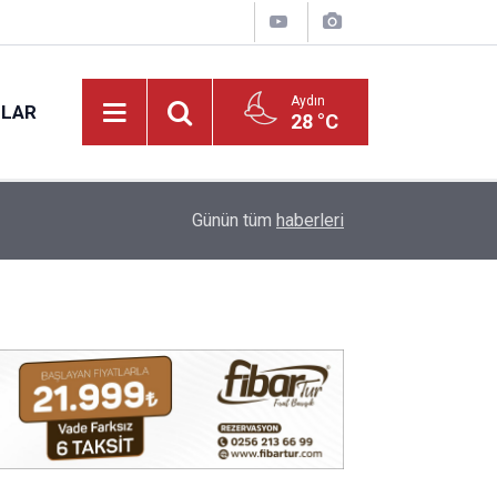
Aydın
NLAR
28 °C
17:31
Vali Varol, Adalet Bakan Yardımcısı Can Tuncay'ı 
Günün tüm
haberleri