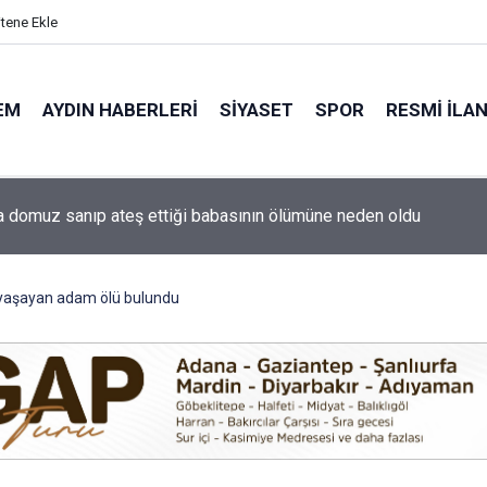
itene Ekle
EM
AYDIN HABERLERI
SIYASET
SPOR
RESMI İLA
ti'nin Aydın kurucu yönetimi belli oldu
 yaşayan adam ölü bulundu