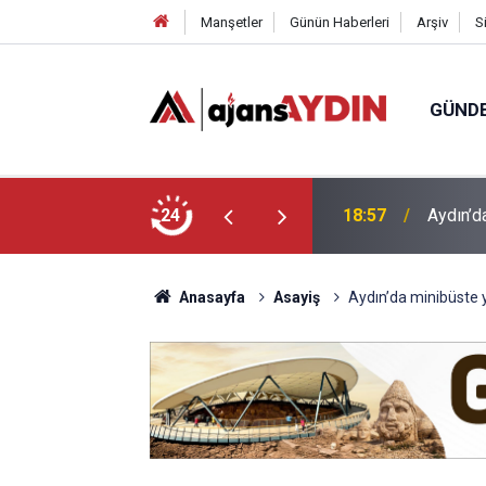
Manşetler
Günün Haberleri
Arşiv
S
GÜND
ği babasının ölümüne neden oldu
24
18:13
Yeni Par
Anasayfa
Asayiş
Aydın’da minibüste