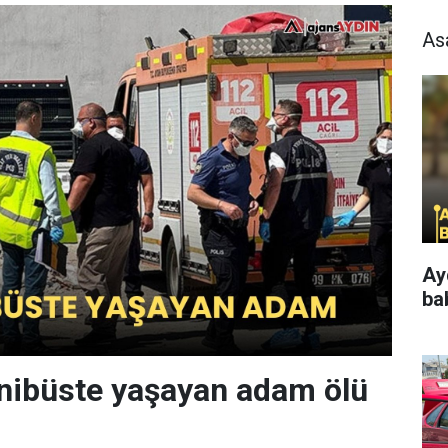
As
Ay
ba
nibüste yaşayan adam ölü