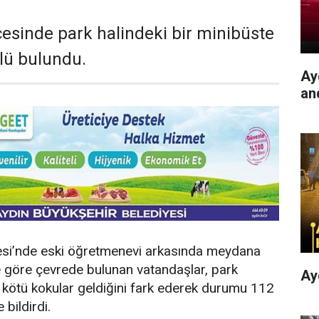
lçesinde park halindeki bir minibüste
lü bulundu.
Ayd
an
llesi’nde eski öğretmenevi arkasında meydana
iye göre çevrede bulunan vatandaşlar, park
Ay
 kötü kokular geldiğini fark ederek durumu 112
 bildirdi.