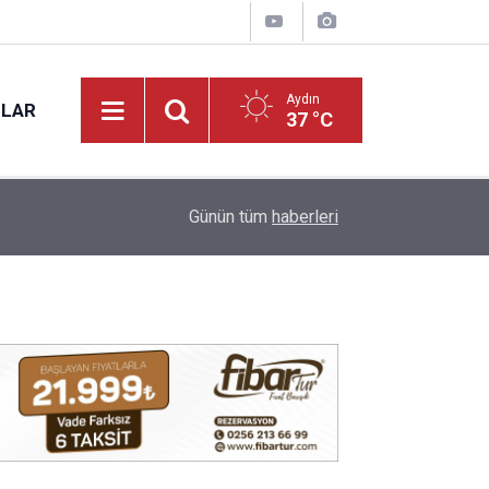
Aydın
NLAR
37 °C
17:31
Vali Varol, Adalet Bakan Yardımcısı Can Tuncay'ı 
Günün tüm
haberleri