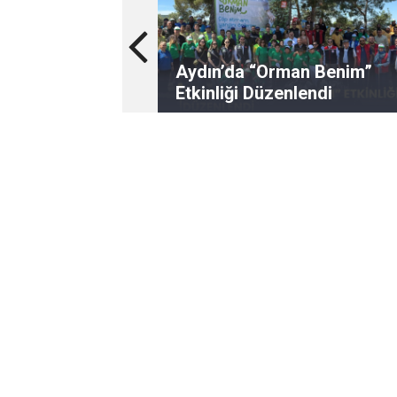
Aydın’da “Orman Benim”
Etkinliği Düzenlendi