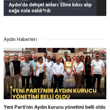
Aydın’da dehşet anları: Eline kılıcı alıp
sağa sola saldı*rdı
Aydın Haberleri
Yeni Parti'nin Aydın kurucu yönetimi belli oldu