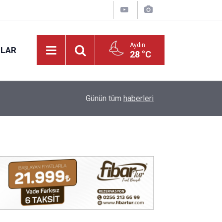
Aydın
NLAR
28 °C
17:12
Kuyucak'ta 5 dekar kestanelik yandı
Günün tüm
haberleri