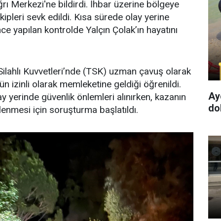
ı Merkezi'ne bildirdi. İhbar üzerine bölgeye
ipleri sevk edildi. Kısa sürede olay yerine
nce yapılan kontrolde Yalçın Çolak’ın hayatını
 Silahlı Kuvvetleri’nde (TSK) uzman çavuş olarak
n izinli olarak memleketine geldiği öğrenildi.
Ay
y yerinde güvenlik önlemleri alınırken, kazanın
dol
lenmesi için soruşturma başlatıldı.