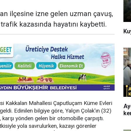
an ilçesine izne gelen uzman çavuş,
rafik kazasında hayatını kaybetti.
Ku
si Kakkalan Mahallesi Çaputluçam Küme Evleri
Ay
ldi. Edinilen bilgiye göre, Yalçın Çolak'ın (32)
ke
, karşı yönden gelen bir otomobille çarpıştı.
kisiyle yola savrulurken, kazayı görenler