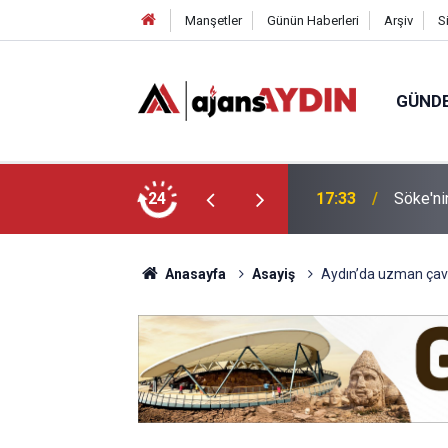
Manşetler
Günün Haberleri
Arşiv
S
GÜND
arayköylü vefat etti
24
17:23
Nazilli
Anasayfa
Asayiş
Aydın’da uzman çavu