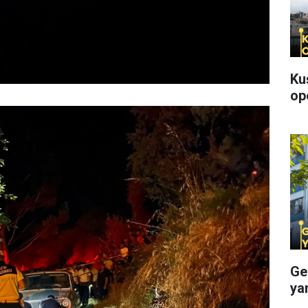
Ku
op
Ge
ya