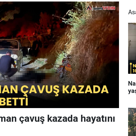
As
Na
ya
man çavuş kazada hayatını