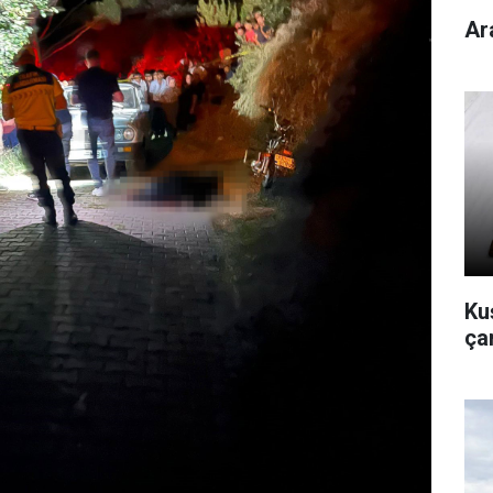
Ar
Kuş
çan