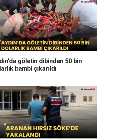
dın’da göletin dibinden 50 bin
arlık bambi çıkarıldı