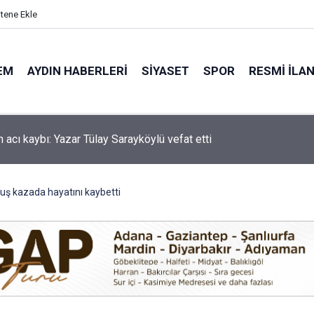
itene Ekle
EM
AYDIN HABERLERI
SIYASET
SPOR
RESMI İLA
'de motosiklet kazası: 16 yaşındaki Mustafa vefat etti
ş kazada hayatını kaybetti