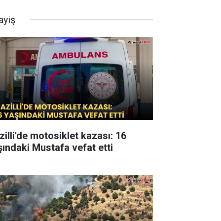
ayiş
zilli'de motosiklet kazası: 16
şındaki Mustafa vefat etti