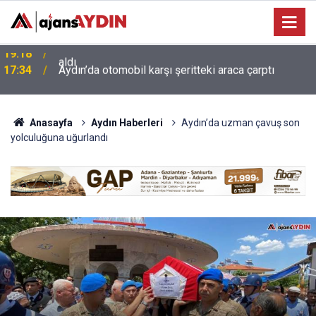
17:34
Aydın’da otomobil karşı şeritteki araca çarptı
Anasayfa
Aydın Haberleri
Aydın’da uzman çavuş son
yolculuğuna uğurlandı